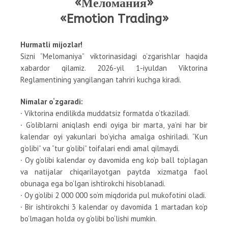
«Меломания»
«Emotion Trading»
Hurmatli mijozlar!
Sizni “Melomaniya” viktorinasidagi o‘zgarishlar haqida
xabardor qilamiz. 2026-yil 1-iyuldan Viktorina
Reglamentining yangilangan tahriri kuchga kiradi.
Nimalar o‘zgaradi:
∙ Viktorina endilikda muddatsiz formatda o‘tkaziladi.
∙ G‘oliblarni aniqlash endi oyiga bir marta, ya’ni har bir
kalendar oyi yakunlari bo‘yicha amalga oshiriladi. “Kun
g‘olibi” va “tur g‘olibi” toifalari endi amal qilmaydi.
∙ Oy g‘olibi kalendar oy davomida eng ko‘p ball to‘plagan
va natijalar chiqarilayotgan paytda xizmatga faol
obunaga ega bo‘lgan ishtirokchi hisoblanadi.
∙ Oy g‘olibi 2 000 000 so‘m miqdorida pul mukofotini oladi.
∙ Bir ishtirokchi 3 kalendar oy davomida 1 martadan ko‘p
bo‘lmagan holda oy g‘olibi bo‘lishi mumkin.