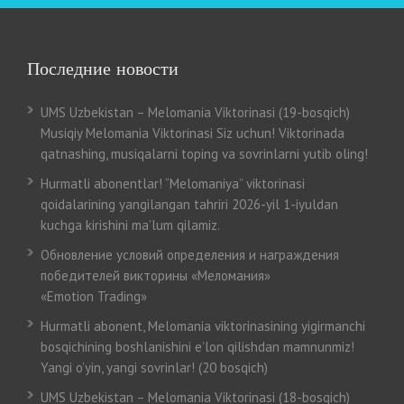
Последние новости
UMS Uzbekistan – Melomania Viktorinasi (19-bosqich)
Musiqiy Melomania Viktorinasi Siz uchun! Viktorinada
qatnashing, musiqalarni toping va sovrinlarni yutib oling!
Hurmatli abonentlar! “Melomaniya” viktorinasi
qoidalarining yangilangan tahriri 2026-yil 1-iyuldan
kuchga kirishini ma’lum qilamiz.
Обновление условий определения и награждения
победителей викторины «Меломания»
«Emotion Trading»
Hurmatli abonent, Melomania viktorinasining yigirmanchi
bosqichining boshlanishini e’lon qilishdan mamnunmiz!
Yangi o’yin, yangi sovrinlar! (20 bosqich)
UMS Uzbekistan – Melomania Viktorinasi (18-bosqich)