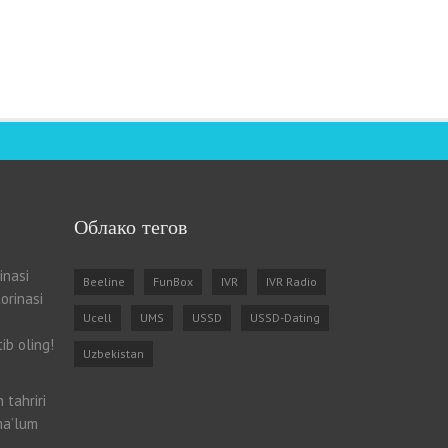
Облако тегов
inasi
Beeline
FunBox
IVR
IVR Radio
orinasi
Ucell
UMS
USSD
USSD-Dating
ib oling!
Uzbekistan
 tahriri
ma’lum