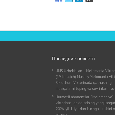
Последние новости
UMS Uzbekistan – Melomania Viktor
(19-bosqich) Musiqiy Melomania Vikt
Siz uchun! Viktorinada qatnashing,
musiqalarni toping va sovrinlarni yut
Hurmatli abonentlar! “Melomaniya”
viktorinasi qoidalarining yangilangan
2026-yil 1-iyuldan kuchga kirishini 
qilamiz.