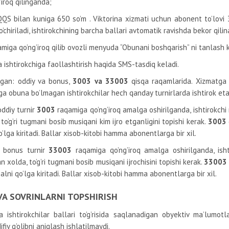
iroq qilinganda;
 QQS bilan kuniga 650 so’m
. Viktorina xizmati uchun abonent to’lovi
chiriladi, ishtirokchining barcha ballari avtomatik ravishda bekor qilin
miga qo’ng’iroq qilib ovozli menyuda “Obunani boshqarish” ni tanlash 
 ishtirokchiga faollashtirish haqida SMS-tasdiq keladi.
opgan: oddiy va bonus,
3003 va 33003
qisqa raqamlarida. Xizmatga 
tga obuna bo’lmagan ishtirokchilar hech qanday turnirlarda ishtirok eta
oddiy turnir
3003
raqamiga qo’ng’iroq amalga oshirilganda, ishtirokchi
 to’g’ri tugmani bosib musiqani kim ijro etganligini topishi kerak.
3003
o’lga kiritadi. Ballar xisob-kitobi hamma abonentlarga bir xil.
n bonus turnir
33003
raqamiga qo’ng’iroq amalga oshirilganda, ishti
 xolda, to’g’ri tugmani bosib musiqani ijrochisini topishi kerak.
33003
balni qo’lga kiritadi. Ballar xisob-kitobi hamma abonentlarga bir xil.
 VA SOVRINLARNI TOPSHIRISH
da ishtirokchilar ballari to’g’risida saqlanadigan obyektiv ma’lumot
ifiy g’olibni aniqlash ishlatilmaydi.