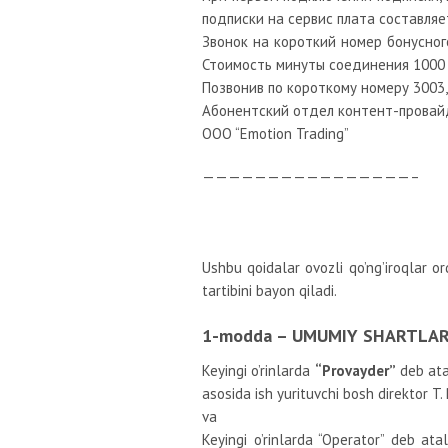
подписки на сервис плата составля
Звонок на короткий номер бонусног
Стоимость минуты соединения 1000 
Позвонив по короткому номеру 3003
Абонентский отдел контент-провай
ООО “Emotion Trading”
————————————————–
Ushbu qoidalar ovozli qo’ng’iroqlar o
tartibini bayon qiladi.
1-modda – UMUMIY SHARTLA
Keyingi o’rinlarda
“Provayder”
deb ata
asosida ish yurituvchi bosh direktor T.
va
Keyingi o’rinlarda “Operator” deb at