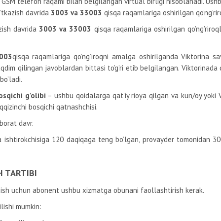
GSM telefon raqami bilan belgilangan virtual birligi hisoblanadi. Ushb
o’tkazish davrida
3003 va 33003
qisqa raqamlariga oshirilgan qo’ng’rir
zish davrida
3003 va 33003
qisqa raqamlariga oshirilgan qo’ng’riroq
3003
qisqa raqamlariga qo’ng’iroqni amalga oshirilganda Viktorina 
im qilingan javoblardan bittasi to’g’ri etib belgilangan. Viktorinada 
bo’ladi.
sqichi g’olibi
– ushbu qoidalarga qat’iy rioya qilgan va kun/oy yoki
‘qqizinchi bosqichi qatnashchisi.
borat davr.
na ishtirokchisiga 120 daqiqaga teng bo’lgan, provayder tomonidan 30
H TARTIBI
hish uchun abonent ushbu xizmatga obunani faollashtirish kerak.
lishi mumkin: