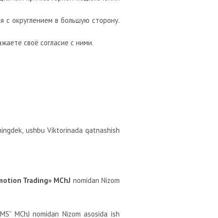
я с округлением в большую сторону.
жаете своё согласие с ними.
uningdek, ushbu Viktorinada qatnashish
motion Trading» MChJ
nomidan Nizom
 “UMS” MChJ nomidan Nizom asosida ish