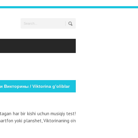
 Викторины / Viktorina g’oliblar
stagan har bir kishi uchun musiqiy test!
artfon yoki planshet, Viktorinaning o’n