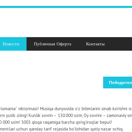
Новости
Публичная Оферта
Контакты
Победители
omania” viktorinasi! Musiqa dunyosida o’z bilimlarini sinab ko’rishni i
ni yutib oling! Kunlik sovrin – 130.000 so’m, Oy sovrini – zamonaviy sm
000 000 so’m! 3003 qisqa raqamiga barcha qo’ng’iroqlar bepul!
ntlari uchun qanday tarif rejasida bo’lishidan qatiy nazar ochiq.