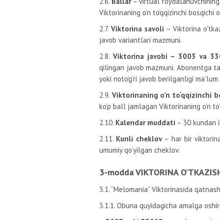
2.6.
Ballar
– virtual foydalanuvchining 
Viktorinaning o’n to‘qqizinchi bosqichi 
2.7.
Viktorina savoli
– Viktorina o’tka
javob variantlari mazmuni.
2.8.
Viktorina javobi – 3003 va 3
qilingan javob mazmuni. Abonentga taqd
yoki noto’g’ri javob berilganligi ma’lum 
2.9.
Viktorinaning o’n to‘qqizinchi bo
ko’p ball jamlagan Viktorinaning o’n to
2.10.
Kalendar muddati
– 30 kundan i
2.11.
Kunli cheklov
– har bir viktori
umumiy qo’yilgan cheklov.
3-modda VIKTORINA O’TKAZIS
3.1. “Melomania” Viktorinasida qatnas
3.1.1. Obuna quyidagicha amalga oshiri