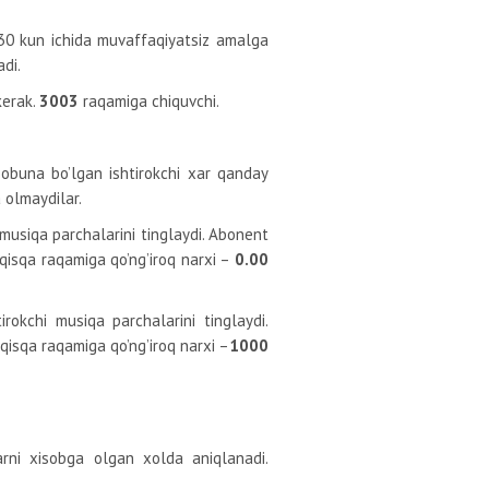
 30 kun ichida muvaffaqiyatsiz amalga
adi.
kerak.
3003
raqamiga chiquvchi.
obuna bo’lgan ishtirokchi xar qanday
 olmaydilar.
 musiqa parchalarini tinglaydi. Abonent
qisqa raqamiga qo’ng’iroq narxi –
0.00
rokchi musiqa parchalarini tinglaydi.
qisqa raqamiga qo’ng’iroq narxi –
1000
larni xisobga olgan xolda aniqlanadi.