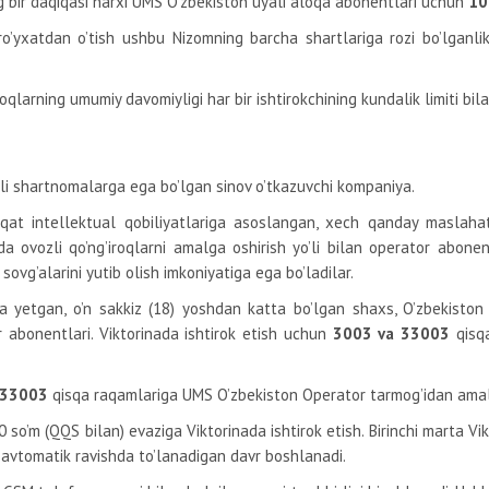
g bir daqiqasi narxi UMS O’zbekiston uyali aloqa abonentlari uchun
10
n ro’yxatdan o’tish ushbu Nizomning barcha shartlariga rozi bo’lganl
oqlarning umumiy davomiyligi har bir ishtirokchining kundalik limiti bi
li shartnomalarga ega bo’lgan sinov o’tkazuvchi kompaniya.
aqat intellektual qobiliyatlariga asoslangan, xech qanday maslahat
da ovozli qo’ng’iroqlarni amalga oshirish yo’li bilan operator abonent
 sovg’alarini yutib olish imkoniyatiga ega bo’ladilar.
 yetgan, o’n sakkiz (18) yoshdan katta bo’lgan shaxs, O’zbekiston 
r abonentlari. Viktorinada ishtirok etish uchun
3003 va 33003
qisqa
a 33003
qisqa raqamlariga UMS O’zbekiston Operator tarmog’idan amalg
0 so’m
(QQS bilan) evaziga Viktorinada ishtirok etish. Birinchi marta Vi
a avtomatik ravishda to’lanadigan davr boshlanadi.