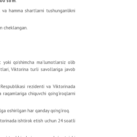
00 so’m
.
ik va hamma shartlarni tushunganlikni
lan cheklangan.
 yoki qo’shimcha ma’lumotlarsiz olib
lari, Viktorina turli savollariga javob
Respublikasi rezidenti va Viktorinada
 raqamlariga chiquvchi qo’ng’iroqlarni
a oshirilgan har qanday qo’ng’iroq.
ktorinada ishtirok etish uchun 24 soatli