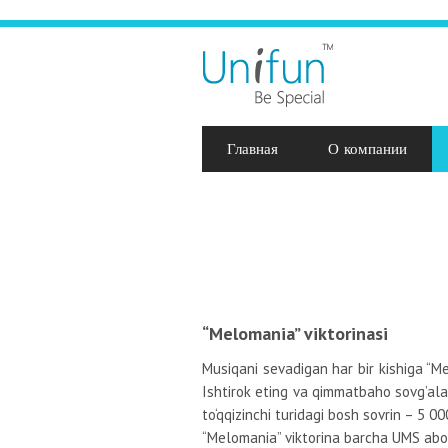
Главная
О компании
“Melomania” viktorinasi
Musiqani sevadigan har bir kishiga “Mel
Ishtirok eting va qimmatbaho sovg’alar
to‘qqizinchi turidagi bosh sovrin – 5 
“Melomania” viktorina barcha UMS abone