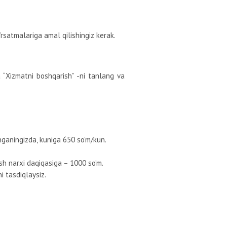
rsatmalariga amal qilishingiz kerak.
 “Xizmatni boshqarish” -ni tanlang va
nganingizda, kuniga 650 so’m/kun.
ish narxi daqiqasiga – 1000 so’m.
i tasdiqlaysiz.