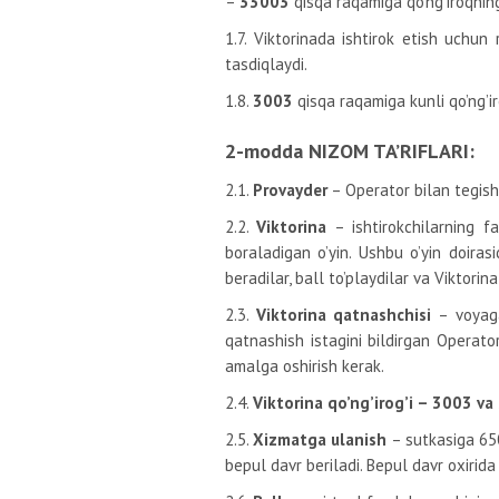
–
33003
qisqa raqamiga qo’ng’iroqnin
1.7. Viktorinada ishtirok etish uchu
tasdiqlaydi.
1.8.
3003
qisqa raqamiga kunli qo’ng’ir
2-modda NIZOM TA’RIFLARI:
2.1.
Provayder
– Operator bilan tegish
2.2.
Viktorina
– ishtirokchilarning f
boraladigan o’yin. Ushbu o’yin doirasi
beradilar, ball to’playdilar va Viktorina
2.3.
Viktorina qatnashchisi
– voyaga
qatnashish istagini bildirgan Operato
amalga oshirish kerak.
2.4.
Viktorina qo’ng’irog’i – 3003 v
2.5.
Xizmatga ulanish
– sutkasiga 65
bepul davr beriladi. Bepul davr oxirid