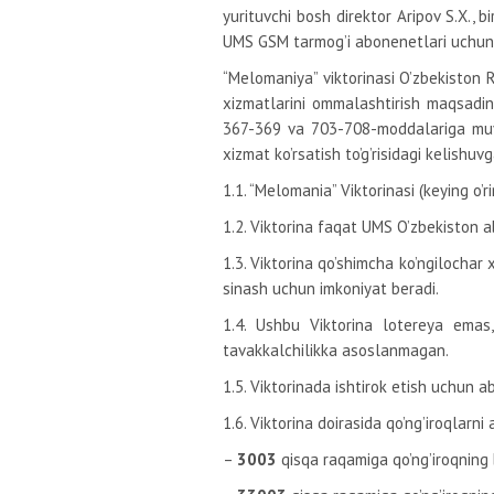
yurituvchi bosh direktor Aripov S.X., 
UMS GSM tarmog’i abonenetlari uchun 
“Melomaniya” viktorinasi O’zbekiston 
xizmatlarini ommalashtirish maqsadin
367-369 va 703-708-moddalariga muvof
xizmat ko’rsatish to’g’risidagi kelishuv
1.1. “Melomania” Viktorinasi (keying o’ri
1.2. Viktorina faqat UMS O’zbekiston a
1.3. Viktorina qo’shimcha ko’ngilochar 
sinash uchun imkoniyat beradi.
1.4. Ushbu Viktorina lotereya emas
tavakkalchilikka asoslanmagan.
1.5. Viktorinada ishtirok etish uchun a
1.6. Viktorina doirasida qo’ng’iroqlar
–
3003
qisqa raqamiga qo’ng’iroqning 