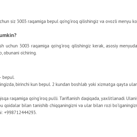
un siz 3003 raqamiga bepul qo’ng’iroq qilishingiz va ovozli menyu ko’
mumkin?
ish uchun 3003 raqamiga qo’ng’iroq qilishingiz kerak, asosiy menyuda
, obunani o’chiring.
– bepul.
ingizda, birinchi kun bepul. 2 kundan boshlab yoki xizmatga qayta ula
sqa raqamiga qo’ng’iroq pulli. Tariflanish daqiqada, yaxlitlanadi. Ulan
u qoidalar bilan tanishib chiqqaningizni va ular bilan rozi bo’lganingizn
mi: +998712444293.