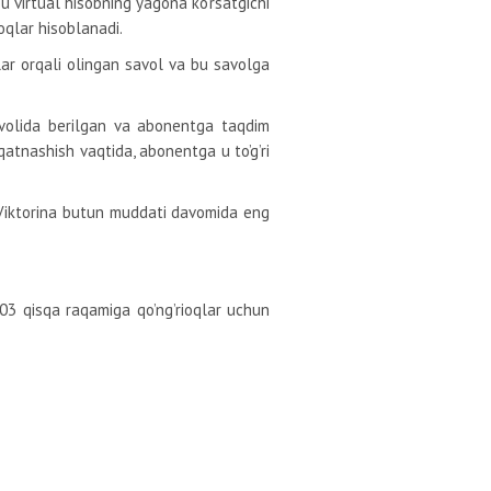
u virtual hisobning yagona ko’rsatgichi
oqlar hisoblanadi.
lar orqali olingan savol va bu savolga
savolida berilgan va abonentga taqdim
qatnashish vaqtida, abonentga u to’g’ri
 Viktorina butun muddati davomida eng
03 qisqa raqamiga qo’ng’rioqlar uchun