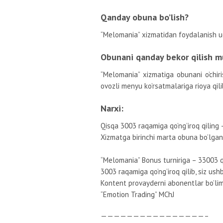
Qanday obuna bo’lish?
“Melomania” xizmatidan foydalanish uch
Obunani qanday bekor qilish 
“Melomania” xizmatiga obunani o’chir
ovozli menyu ko’rsatmalariga rioya qilib
Narxi:
Qisqa 3003 raqamiga qo’ng’iroq qiling 
Xizmatga birinchi marta obuna bo’lgan
“Melomania” Bonus turniriga – 33003 qi
3003 raqamiga qo’ng’iroq qilib, siz ushb
Kontent provayderni abonentlar bo’li
“Emotion Trading” MChJ
————————————————–