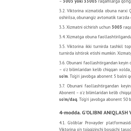
–
3003 yoki 33003
raqamlarga qo’ng’
3.2. Viktorina xizmatida obuna narxi
oshirilsa, obunangiz avtomatik tarzda o’
3.3. Xizmatni o’chirish uchun
3003
raqa
3.4. Xizmatga obuna faollashtirilganda
3.5. Viktorina ikki turnirda tashkil t
turnirda ishtirok etishi mumkin. Xizma
3.6. Obunani faollashtirgandan keyin 
– o’z bilimlaridan kelib chiqqan xolda,
so’m
. To’g’ri javobga abonent 5 balni q
3.7. Obunani faollashtirgandan keyi
Abonent – o’z bilimlaridan kelib chiqqan
so’m/daq
. To’g’ri javobga abonent 50 
4-modda. G’OLIBNI ANIQLASH
4.1. G’oliblar Provayder platformasi
Viktorina o’n to‘qqizinchi bosqichi tasod