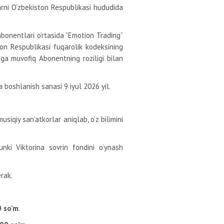
larni O’zbekiston Respublikasi hududida
bonentlari o’rtasida “Emotion Trading”
on Respublikasi fuqarolik kodeksining
ga muvofiq Abonentning roziligi bilan
na boshlanish sanasi 9 iyul 2026 yil.
usiqiy san’atkorlar aniqlab, o’z bilimini
ki Viktorina sovrin fondini o’ynash
erak.
0 so’m
.