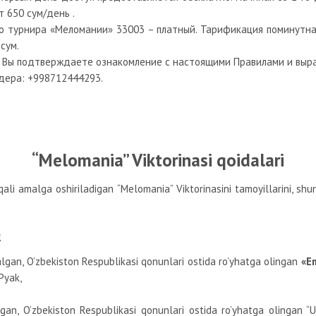
ет 650 сум/день
.
о турнира «Меломании» 33003 – платный. Тарификация поминутна
сум.
, Вы подтверждаете ознакомление с настоящими Правилами и выра
дера: +998712444293.
“Melomania” Viktorinasi qoidalari
rqali amalga oshiriladigan “Melomania” Viktorinasini tamoyillarini, sh
R
lgan, O’zbekiston Respublikasi qonunlari ostida ro’yhatga olingan
«E
 Pyak,
algan, O’zbekiston Respublikasi qonunlari ostida ro’yhatga olingan