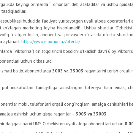
birgalikda keyingi o’rinlarda “Tomonlar” deb ataladilar va ushbu qoida
tasdiqladilar.
Respublikasi hududida faoliyat yuritayotgan uyali aloqa operatorlari a
i ko’zlagan marketing loyiha hisoblanadi! . Ushbu shartlar O’zbekist
iq tuzilgan bo’lib, abonent va provayder o’rtasida oferta shartlari
ga aylanadi.
http://www.emotion.uz/oferta/
nlarda “Viktorina”) o’n to‘qqizinchi bosqichi o’tkazish davri 6 oy. Viktori
bonentlari uchun o’tkaziladi.
xizmati bo’lib, abonentlarga
3003 va 33003
raqamlarini terish orqali m
, pul mukofotlari tamoyilliga asoslangan lotereya ham emas, chun
bonentlar mobil telefonlari orqali qo’ng’iroqlarni amalga oshirishlari k
ni amalga oshirish uchun qisqa raqamlar –
3003 va 33003
.
bir daqiqasi narxi UMS O’zbekiston uyali aloqa abonentlari uchun
0,0