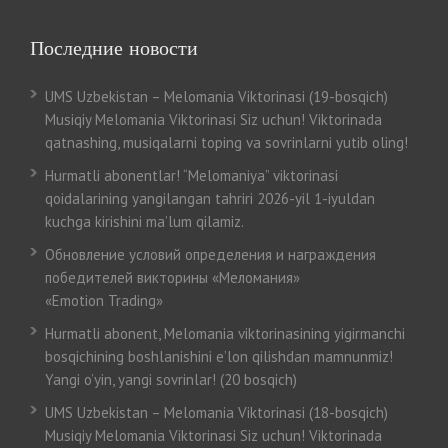
Последние новости
UMS Uzbekistan – Melomania Viktorinasi (19-bosqich)
Musiqiy Melomania Viktorinasi Siz uchun! Viktorinada
qatnashing, musiqalarni toping va sovrinlarni yutib oling!
Hurmatli abonentlar! “Melomaniya” viktorinasi
qoidalarining yangilangan tahriri 2026-yil 1-iyuldan
kuchga kirishini ma’lum qilamiz.
Обновление условий определения и награждения
победителей викторины «Меломания»
«Emotion Trading»
Hurmatli abonent, Melomania viktorinasining yigirmanchi
bosqichining boshlanishini e’lon qilishdan mamnunmiz!
Yangi o’yin, yangi sovrinlar! (20 bosqich)
UMS Uzbekistan – Melomania Viktorinasi (18-bosqich)
Musiqiy Melomania Viktorinasi Siz uchun! Viktorinada