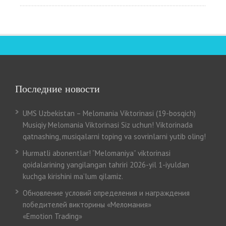
Последние новости
UMS Uzbekistan – Melomania Viktorinasi (19-bosqich)
Musiqiy Melomania Viktorinasi Siz uchun! Viktorinada
qatnashing, musiqalarni toping va sovrinlarni yutib oling!
Hurmatli abonentlar! “Melomaniya” viktorinasi
qoidalarining yangilangan tahriri 2026-yil 1-iyuldan
kuchga kirishini ma’lum qilamiz.
Обновление условий определения и награждения
победителей викторины «Меломания»
«Emotion Trading»