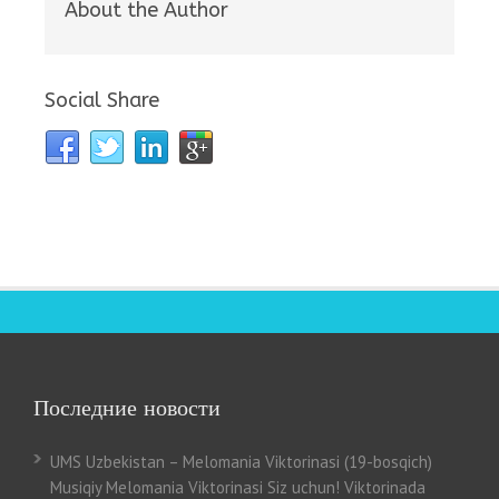
About the Author
Social Share
Последние новости
UMS Uzbekistan – Melomania Viktorinasi (19-bosqich)
Musiqiy Melomania Viktorinasi Siz uchun! Viktorinada