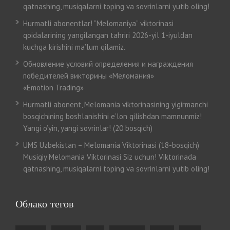
qatnashing, musiqalarni toping va sovrinlarni yutib oling!
Hurmatli abonentlar! “Melomaniya” viktorinasi
qoidalarining yangilangan tahriri 2026-yil 1-iyuldan
kuchga kirishini ma’lum qilamiz.
Обновление условий определения и награждения
победителей викторины «Меломания»
«Emotion Trading»
Hurmatli abonent, Melomania viktorinasining yigirmanchi
bosqichining boshlanishini e’lon qilishdan mamnunmiz!
Yangi o’yin, yangi sovrinlar! (20 bosqich)
UMS Uzbekistan – Melomania Viktorinasi (18-bosqich)
Musiqiy Melomania Viktorinasi Siz uchun! Viktorinada
qatnashing, musiqalarni toping va sovrinlarni yutib oling!
Облако тегов