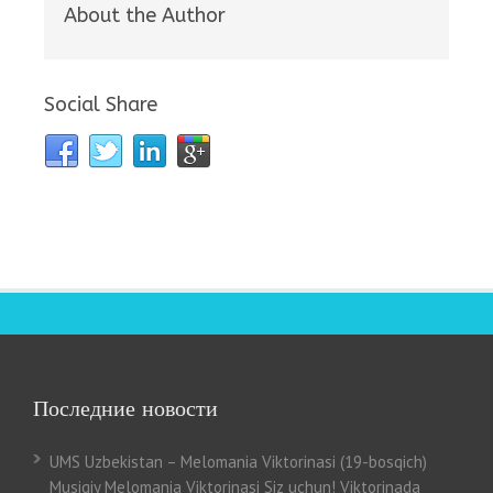
About the Author
Social Share
Последние новости
UMS Uzbekistan – Melomania Viktorinasi (19-bosqich)
Musiqiy Melomania Viktorinasi Siz uchun! Viktorinada