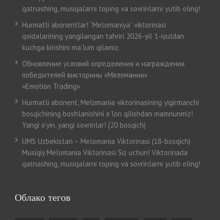
qatnashing, musiqalarni toping va sovrinlarni yutib oling!
Hurmatli abonentlar! “Melomaniya” viktorinasi
qoidalarining yangilangan tahriri 2026-yil 1-iyuldan
kuchga kirishini ma’lum qilamiz.
Обновление условий определения и награждения
победителей викторины «Меломания»
«Emotion Trading»
Hurmatli abonent, Melomania viktorinasining yigirmanchi
bosqichining boshlanishini e’lon qilishdan mamnunmiz!
Yangi o’yin, yangi sovrinlar! (20 bosqich)
UMS Uzbekistan – Melomania Viktorinasi (18-bosqich)
Musiqiy Melomania Viktorinasi Siz uchun! Viktorinada
qatnashing, musiqalarni toping va sovrinlarni yutib oling!
Облако тегов