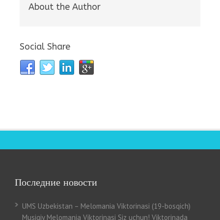
About the Author
Social Share
Последние новости
UMS Uzbekistan – Melomania Viktorinasi (19-bosqich)
Musiqiy Melomania Viktorinasi Siz uchun! Viktorinada