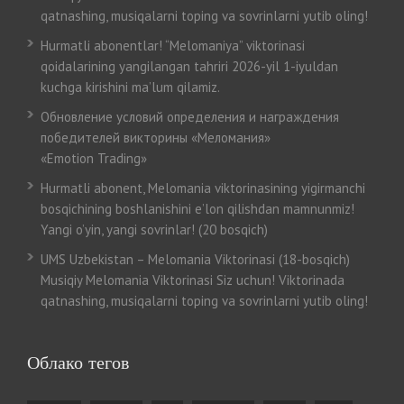
qatnashing, musiqalarni toping va sovrinlarni yutib oling!
Hurmatli abonentlar! “Melomaniya” viktorinasi
qoidalarining yangilangan tahriri 2026-yil 1-iyuldan
kuchga kirishini ma’lum qilamiz.
Обновление условий определения и награждения
победителей викторины «Меломания»
«Emotion Trading»
Hurmatli abonent, Melomania viktorinasining yigirmanchi
bosqichining boshlanishini e’lon qilishdan mamnunmiz!
Yangi o’yin, yangi sovrinlar! (20 bosqich)
UMS Uzbekistan – Melomania Viktorinasi (18-bosqich)
Musiqiy Melomania Viktorinasi Siz uchun! Viktorinada
qatnashing, musiqalarni toping va sovrinlarni yutib oling!
Облако тегов