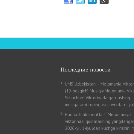
Последние новости
UMS Uzbekistan – Melomania Viktor
(19-bosqich) Musiqiy Melomania Vikt
Siz uchun! Viktorinada qatnashing,
musiqalarni toping va sovrinlarni yut
Hurmatli abonentlar! “Melomaniya”
viktorinasi qoidalarining yangilangan
2026-yil 1-iyuldan kuchga kirishini 