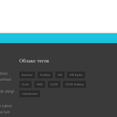
Облако тегов
inasi
Beeline
FunBox
IVR
IVR Radio
orinasi
Ucell
UMS
USSD
USSD-Dating
ib oling!
Uzbekistan
 tahriri
ma’lum