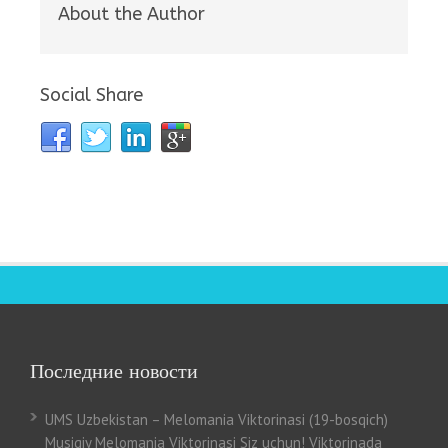
About the Author
Social Share
Последние новости
UMS Uzbekistan – Melomania Viktorinasi (19-bosqich)
Musiqiy Melomania Viktorinasi Siz uchun! Viktorinada