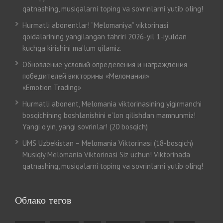
qatnashing, musiqalarni toping va sovrinlarni yutib oling!
Hurmatli abonentlar! “Melomaniya” viktorinasi
qoidalarining yangilangan tahriri 2026-yil 1-iyuldan
kuchga kirishini ma’lum qilamiz.
Обновление условий определения и награждения
победителей викторины «Меломания»
«Emotion Trading»
Hurmatli abonent, Melomania viktorinasining yigirmanchi
bosqichining boshlanishini e’lon qilishdan mamnunmiz!
Yangi o’yin, yangi sovrinlar! (20 bosqich)
UMS Uzbekistan – Melomania Viktorinasi (18-bosqich)
Musiqiy Melomania Viktorinasi Siz uchun! Viktorinada
qatnashing, musiqalarni toping va sovrinlarni yutib oling!
Облако тегов