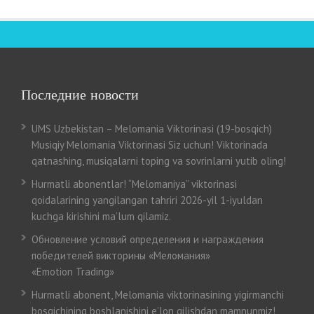
Последние новости
UMS Uzbekistan – Melomania Viktorinasi (19-bosqich)
Musiqiy Melomania Viktorinasi Siz uchun! Viktorinada
qatnashing, musiqalarni toping va sovrinlarni yutib oling!
Hurmatli abonentlar! “Melomaniya” viktorinasi
qoidalarining yangilangan tahriri 2026-yil 1-iyuldan
kuchga kirishini ma’lum qilamiz.
Обновление условий определения и награждения
победителей викторины «Меломания»
«Emotion Trading»
Hurmatli abonent, Melomania viktorinasining yigirmanchi
bosqichining boshlanishini e’lon qilishdan mamnunmiz!