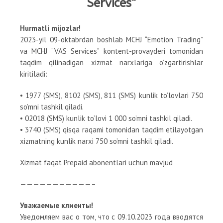
Services”
Hurmatli mijozlar!
2023-yil 09-oktabrdan boshlab MCHJ “Emotion Trading”
va MCHJ “VAS Services” kontent-provayderi tomonidan
taqdim qilinadigan xizmat narxlariga o’zgartirishlar
kiritiladi:
• 1977 (SMS), 8102 (SMS), 811 (SMS) kunlik to’lovlari 750
so’mni tashkil qiladi.
• 02018 (SMS) kunlik to’lovi 1 000 so’mni tashkil qiladi.
• 3740 (SMS) qisqa raqami tomonidan taqdim etilayotgan
xizmatning kunlik narxi 750 so’mni tashkil qiladi.
Xizmat faqat Prepaid abonentlari uchun mavjud
———————————–
Уважаемые клиенты!
Уведомляем вас о том, что с 09.10.2023 года вводятся