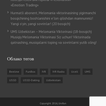
«Emotion Trading»
Hurmatli abonent, Melomania viktorinasining yigirmanchi
bosqichining boshlanishini e’lon qilishdan mamnunmiz!
Yangi o’yin, yangi sovrinlar! (20 bosqich)
UMS Uzbekistan – Melomania Viktorinasi (18-bosqich)
Musiqiy Melomania Viktorinasi Siz uchun! Viktorinada
qatnashing, musiqalarni toping va sovrinlarni yutib oling!
Облако тегов
Beeline
FunBox
IVR
IVR Radio
Ucell
UMS
USSD
USSD-Dating
Uzbekistan
Copyright 2016, Unifun