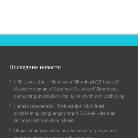
Последние новости
UMS Uzbekistan – Melomania Viktorinasi (19-bosqich)
Musiqiy Melomania Viktorinasi Siz uchun! Viktorinada
qatnashing, musiqalarni toping va sovrinlarni yutib oling!
Hurmatli abonentlar! “Melomaniya” viktorinasi
qoidalarining yangilangan tahriri 2026-yil 1-iyuldan
kuchga kirishini ma’lum qilamiz.
Обновление условий определения и награждения
победителей викторины «Меломания»