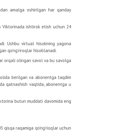
idan amalga oshirilgan har qanday
ta Viktorinada ishtirok etish uchun 24
adi. Ushbu virtual hisobning yagona
an qo’ng’riroqlar hisoblanadi.
ar orqali olingan savol va bu savolga
avolida berilgan va abonentga taqdim
nada qatnashish vaqtida, abonentga u
Viktorina butun muddati davomida eng
03 qisqa raqamiga qo’ng’rioqlar uchun