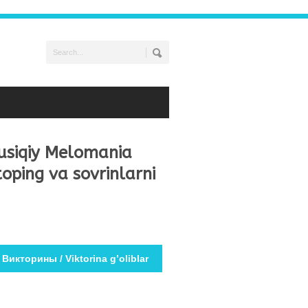
usiqiy Melomania
toping va sovrinlarni
икторины / Viktorina g’oliblar