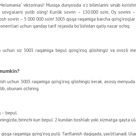
Melomania” viktorinasi! Musiqa dunyosida o’z bilimlarini sinab ko’rishn
 sovg’alarni yutib oling! Kunlik sovrin – 130.000 so’m, Oy sovrini 
bosh sovrin – 5 000 000 so’m! 3003 qisqa raqamiga barcha qo’ng’iroqlar
nentlari uchun qanday tarif rejasida bo’lishidan qatiy nazar ochiq.
 uchun siz 3003 raqamiga bepul qo’ng’iroq qilishingiz va ovozli men
 mumkin?
ish uchun 3003 raqamiga qo’ng’iroq qilishingiz kerak, asosiy menyuda
ib, obunani o’chiring.
g – bepul.
ningizda, birinchi kun bepul. 2 kundan boshlab yoki xizmatga qayta ul
isqa raqamiga qo’ng’iroq pulli. Tariflanish daqiqada, yaxlitlanadi. Ula