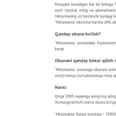
Musiqani sevadigan har bir kishiga “
test! Ishtirok eting va qimmatbaho
Viktorinaning o’n beshinchi turidagi 
“Melomania” viktorina barcha UMS abo
Qanday obuna bo’lish?
“Melomania” xizmatidan foydalanish
kerak.
Obunani qanday bekor qilish
“Melomania” xizmatiga obunani o’chir
ovozli menyu ko’rsatmalariga rioya qil
Narxi:
Qisqa 3003 raqamiga qo’ng’iroq qilin
Xizmatga birinchi marta obuna bo’lga
“Melomania” Bonus turniriga – 33003 q