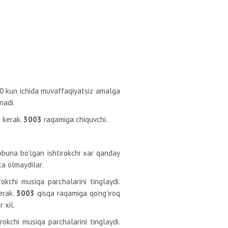
 30 kun ichida muvaffaqiyatsiz amalga
nadi.
h kerak.
3003
raqamiga chiquvchi.
buna bo’lgan ishtirokchi xar qanday
ta olmaydilar.
okchi musiqa parchalarini tinglaydi.
kerak.
3003
qisqa raqamiga qo’ng’iroq
 xil.
rokchi musiqa parchalarini tinglaydi.