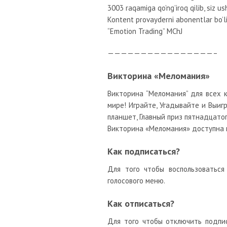
3003 raqamiga qo’ng’iroq qilib, siz us
Kontent provayderni abonentlar bo’
“Emotion Trading” MChJ
————————————————–
Викторина «Меломания»
Викторина “Меломания” для всех 
мире! Играйте, Угадывайте и Выиг
планшет, Главный приз пятнадцатог
Викторина «Меломания» доступна 
Как подписаться?
Для того чтобы воспользоваться
голосового меню.
Как отписаться?
Для того чтобы отключить подпи