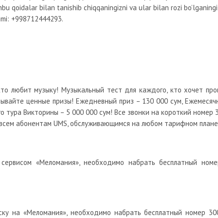
hbu qoidalar bilan tanishib chiqqaningizni va ular bilan rozi bo’lganingi
limi: +998712444293.
кто любит музыку! Музыкальный тест для каждого, кто хочет про
рывайте ценные призы! Ежедневный приз – 130 000 сум, Ежемеся
о тура Викторины – 5 000 000 сум! Все звонки на короткий номер 
всем абонентам UMS, обслуживающимся на любом тарифном плане
 сервисом «Меломания», необходимо набрать бесплатный ном
ску на «Меломания», необходимо набрать бесплатный номер 300