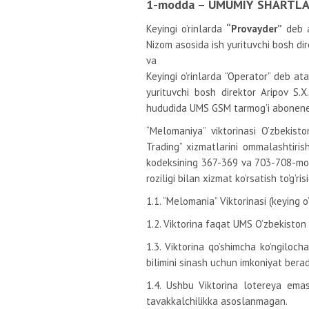
1-modda – UMUMIY SHARTL
Keyingi o’rinlarda
“Provayder”
deb a
Nizom asosida ish yurituvchi bosh dir
va
Keyingi o’rinlarda “Operator” deb a
yurituvchi bosh direktor Aripov S.X
hududida UMS GSM tarmog’i abonenetl
“Melomaniya” viktorinasi O’zbekist
Trading” xizmatlarini ommalashtiris
kodeksining 367-369 va 703-708-modd
roziligi bilan xizmat ko’rsatish to’g’r
1.1. “Melomania” Viktorinasi (keying o
1.2. Viktorina faqat UMS O’zbekiston 
1.3. Viktorina qo’shimcha ko’ngiloch
bilimini sinash uchun imkoniyat berad
1.4. Ushbu Viktorina lotereya emas
tavakkalchilikka asoslanmagan.