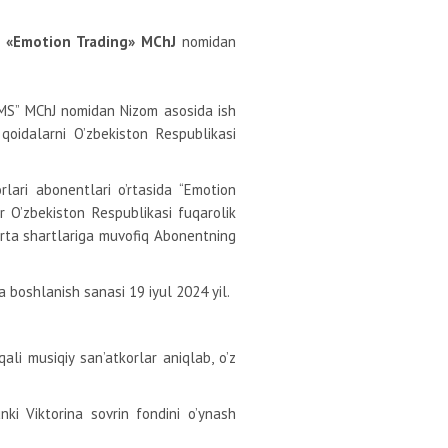
n
«Emotion Trading» MChJ
nomidan
“UMS” MChJ nomidan Nizom asosida ish
 qoidalarni O’zbekiston Respublikasi
lari abonentlari o’rtasida “Emotion
r O’zbekiston Respublikasi fuqarolik
erta shartlariga muvofiq Abonentning
na boshlanish sanasi 19 iyul 2024 yil.
ali musiqiy san’atkorlar aniqlab, o’z
ki Viktorina sovrin fondini o’ynash