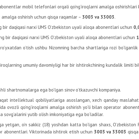
abonentlar mobil telefonlari orqali qo’ng’iroqlarni amalga oshirishlari 
rni amalga oshirish uchun qisqa raqamlar –
3003 va 33003
.
g bir daqiqasi narxi UMS O’zbekiston uyali aloqa abonentlari uchun
0,
ng bir daqiqasi narxi UMS O’zbekiston uyali aloqa abonentlari uchun
1
n ro’yxatdan o’tish ushbu Nizomning barcha shartlariga rozi bo’lganl
iroqlarning umumiy davomiyligi har bir ishtirokchining kundalik limiti b
shli shartnomalarga ega bo’lgan sinov o’tkazuvchi kompaniya.
faqat intellektual qobiliyatlariga asoslangan, xech qanday maslahat
ida ovozli qo’ng’iroqlarni amalga oshirish yo’li bilan operator abonentl
na sovg’alarini yutib olish imkoniyatiga ega bo’ladilar.
a yetgan, o’n sakkiz (18) yoshdan katta bo’lgan shaxs, O’zbekiston R
or abonentlari. Viktorinada ishtirok etish uchun
3003 va 33003
qisqa 