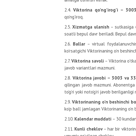
2.4.
Viktorina qo’ng’irog’i – 30
qo’ng’iroq.
2.5.
Xizmatga ulanish
– sutkasiga
soatli bepul davr beriladi. Bepul dav
2.6.
Ballar
– virtual foydalanuvchin
ko’rsatgichi Viktorinaning o’n beshinc
2.7.
Viktorina savoli
– Viktorina o’tk
javob variantlari mazmuni.
2.8.
Viktorina javobi – 3003 va 3
qilingan javob mazmuni. Abonentga t
to’g’ri yoki noto’g’ri javob berilganligi
2.9.
Viktorinaning o’n beshinchi bos
ko’p ball jamlagan Viktorinaning o’n 
2.10.
Kalendar muddati
– 30 kundan 
2.11.
Kunli cheklov
– har bir viktor
umumiy qo’yilgan cheklov.