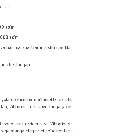
kerak.
00 so’m
.
000 so’m
.
ik va hamma shartlarni tushunganlikni
ilan cheklangan.
 yoki qo’shimcha ma’lumotlarsiz olib
ari, Viktorina turli savollariga javob
espublikasi rezidenti va Viktorinada
raqamlariga chiquvchi qo’ng’iroqlarni