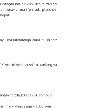
i istagan har bir kishi uchun musiqiy
– zamonaviy smartfon yoki planshet,
 bepul!
yu ko’rsatmalariga amal qilishingiz
 “Xizmatni boshqarish” -ni tanlang va
anganingizda, kuniga 650 so’m/kun.
nish narxi daqiqasiga – 1000 so’m.