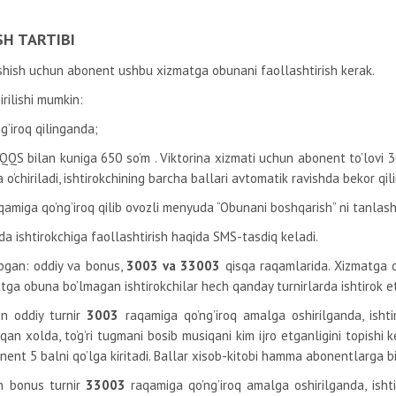
SH TARTIBI
ashish uchun abonent ushbu xizmatga obunani faollashtirish kerak.
rilishi mumkin:
’iroq qilinganda;
 QQS bilan kuniga 650 so’m
. Viktorina xizmati uchun abonent to’lovi
o’chiriladi, ishtirokchining barcha ballari avtomatik ravishda bekor qili
qamiga qo’ng’iroq qilib ovozli menyuda “Obunani boshqarish” ni tanlas
da ishtirokchiga faollashtirish haqida SMS-tasdiq keladi.
topgan: oddiy va bonus,
3003 va 33003
qisqa raqamlarida. Xizmatga o
atga obuna bo’lmagan ishtirokchilar hech qanday turnirlarda ishtirok e
in oddiy turnir
3003
raqamiga qo’ng’iroq amalga oshirilganda, ishtir
qan xolda, to’g’ri tugmani bosib musiqani kim ijro etganligini topishi 
onent 5 balni qo’lga kiritadi. Ballar xisob-kitobi hamma abonentlarga bir
in bonus turnir
33003
raqamiga qo’ng’iroq amalga oshirilganda, ishti