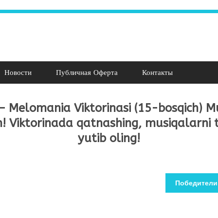
Новости
Публичная Оферта
Контакты
– Melomania Viktorinasi (15-bosqich) M
n! Viktorinada qatnashing, musiqalarni 
yutib oling!
Победители В