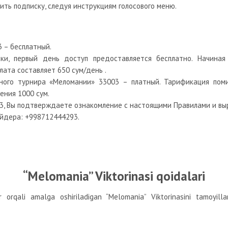
ить подписку, следуя инструкциям голосового меню.
3 – бесплатный.
ки, первый день доступ предоставляется бесплатно. Начиная
лата составляет 650 сум/день
.
ного турнира «Меломании» 33003 – платный. Тарификация пом
ения 1000 сум.
3, Вы подтверждаете ознакомление с настоящими Правилами и выр
йдера: +998712444293.
“Melomania” Viktorinasi qoidalari
r orqali amalga oshiriladigan “Melomania” Viktorinasini tamoyilla