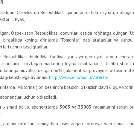
AR
talgan, O’zbekiston Respublikasi qonunlari ostida ro’yhatga olinga
ektor T. Pyak,
talgan, O’zbekiston Respublikasi qonunlari ostida ro’yhatga olingan 
., birgalikda keyingi o’rinlarda “Tomonlar” deb ataladilar va ushbu
ari uchun tasdiqladilar.
on Respublikasi hududida faoliyat yuritayotgan uyali aloqa operator
h maqsadini ko’zlagan marketing loyiha hisoblanadi! . Ushbu shartla
alariga muvofiq tuzilgan bo’lib, abonent va provayder o’rtasida of
isidagi kelishuvga aylanadi.
http://www.emotion.uz/oferta/
’rinlarda “Viktorina”) o’n beshinchi bosqichi o’tkazish davri 6 oy. Viktori
abonentlari uchun o’tkaziladi.
ar xizmati bo’lib, abonentlarga
3003 va 33003
raqamlarini terish orq
i.
, pul mukofotlari tamoyilliga asoslangan lotereya ham emas, chun