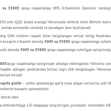
03 va 33003
qisqa raqamlariga UMS O’zbekiston Operator tarmog’
 650 so’m
(QQS bilan) evaziga Viktorinada ishtirok etish. Birinchi mar
r oxirida avtomatik ravishda to’lanadigan davr boshlanadi.
ing GSM telefon raqami bilan belgilangan virtual birligi hisoblan
hi bosqichi o’tkazish davrida
3003 va 33003
qisqa raqamlariga oshirilg
azish davrida
3003 va 33003
qisqa raqamlariga oshirilgan qo’ng’riroql
3003
qisqa raqamlariga qo’ng’iroqni amalga oshirilganda Viktorina s
aqdim qilingan javoblardan bittasi to’g’ri etib belgilangan. Viktori
 ma’lum bo’ladi.
qichi g’olibi
– ushbu qoidalarga qat’iy rioya qilgan va kun/oy yoki 
beshinchi bosqichi qatnashchisi.
iborat davr.
ina ishtirokchisiga 120 daqiqaga teng bo’lgan, provayder tomonidan 30