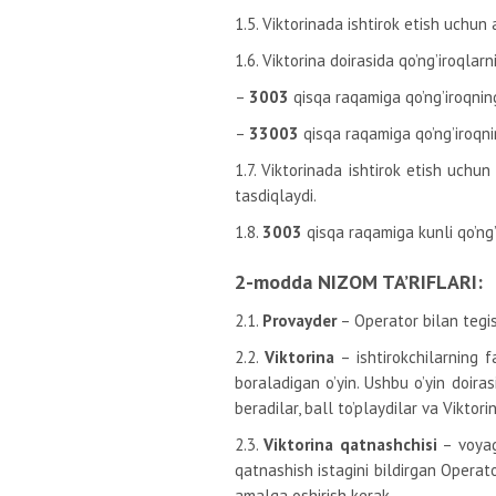
1.5. Viktorinada ishtirok etish uchun 
1.6. Viktorina doirasida qo’ng’iroqla
–
3003
qisqa raqamiga qo’ng’iroqnin
–
33003
qisqa raqamiga qo’ng’iroqni
1.7. Viktorinada ishtirok etish uchu
tasdiqlaydi.
1.8.
3003
qisqa raqamiga kunli qo’ng’
2-modda NIZOM TA’RIFLARI:
2.1.
Provayder
– Operator bilan tegi
2.2.
Viktorina
– ishtirokchilarning 
boraladigan o’yin. Ushbu o’yin doiras
beradilar, ball to’playdilar va Viktori
2.3.
Viktorina qatnashchisi
– voyag
qatnashish istagini bildirgan Operat
amalga oshirish kerak.