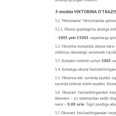
3-modda VIKTORINA O’TKAZI
3.1. “Melomania” Viktorinasida qatn
3.1.1. Obuna quyidagicha amalga oshi
–
3003 yoki 33003
raqamlarga qo’ng
3.2. Viktorina xizmatida obuna narxi
oshirilsa, obunangiz avtomatik tarzda 
3.3. Xizmatni o’chirish uchun
3003
ra
3.4. Xizmatga obuna faollashtirilgan
3.5. Viktorina ikki turnirda tashkil 
turnirda ishtirok etishi mumkin. Xizm
3.6. Obunani faollashtirgandan key
Abonent – o’z bilimlaridan kelib chiq
narxi –
0.00 so’m
. To’g’ri javobga ab
3.7. Obunani faollashtirgandan key