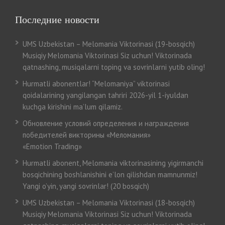
Последние новости
UMS Uzbekistan – Melomania Viktorinasi (19-bosqich)
Musiqiy Melomania Viktorinasi Siz uchun! Viktorinada
qatnashing, musiqalarni toping va sovrinlarni yutib oling!
Hurmatli abonentlar! “Melomaniya” viktorinasi
qoidalarining yangilangan tahriri 2026-yil 1-iyuldan
kuchga kirishini ma’lum qilamiz.
Обновление условий определения и награждения
победителей викторины «Меломания»
«Emotion Trading»
Hurmatli abonent, Melomania viktorinasining yigirmanchi
bosqichining boshlanishini e’lon qilishdan mamnunmiz!
Yangi o’yin, yangi sovrinlar! (20 bosqich)
UMS Uzbekistan – Melomania Viktorinasi (18-bosqich)
Musiqiy Melomania Viktorinasi Siz uchun! Viktorinada