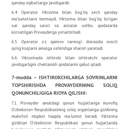
qanday oqibatlarga javobgardir.
6.4. Operator Viktorina bilan bog’liq xech qanday
ma’lumotlarni bermaydi. Viktorina bilan bog’liq bo’lgan
xar qanday savol va arizalar ushbu qoidalarda
ko’rsatilgan Provayderga yo’naltiriladi.
6.5. Operator o’z qamrov tarmog’i doirasida ovozli
qo’ng’iroqlarni amalga oshirishga sharoit yaratadi.
6.6. Viktorinada ishtiroki bilan ishtirokchi operator
javobgarligini cheklanish qoidalarini qabul qiladi.
7-modda – ISHTIROKCHILARGA SOVRINLARNI
TOPSHIRISHDA PROVAYDERNING SOLIQ
QONUNCHILIGIGA RIOYA QILISHI:
7.1. Provayder amaldagi qonun hujjatlariga muvofiq
O’zbekiston Respublikasining soliq organlariga g’olibning
mukofoti miqdori haqida ma’lumot beradi. Viktorina
g’oliblari O’zbekiston Respublikasi qonun hujjatlarida