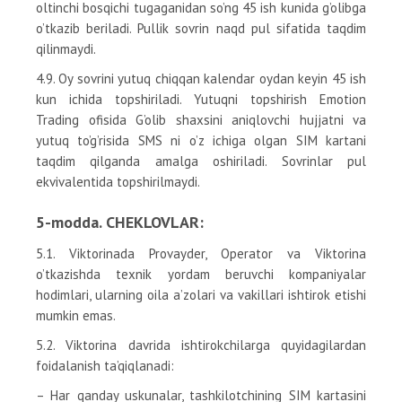
oltinchi bosqichi tugaganidan so’ng 45 ish kunida g’olibga
o’tkazib beriladi. Pullik sovrin naqd pul sifatida taqdim
qilinmaydi.
4.9. Oy sovrini yutuq chiqqan kalendar oydan keyin 45 ish
kun ichida topshiriladi. Yutuqni topshirish Emotion
Trading ofisida G’olib shaxsini aniqlovchi hujjatni va
yutuq to’g’risida SMS ni o’z ichiga olgan SIM kartani
taqdim qilganda amalga oshiriladi. Sovrinlar pul
ekvivalentida topshirilmaydi.
5-modda. CHEKLOVLAR:
5.1. Viktorinada Provayder, Operator va Viktorina
o’tkazishda texnik yordam beruvchi kompaniyalar
hodimlari, ularning oila a’zolari va vakillari ishtirok etishi
mumkin emas.
5.2. Viktorina davrida ishtirokchilarga quyidagilardan
foidalanish ta’qiqlanadi:
– Har qanday uskunalar, tashkilotchining SIM kartasini