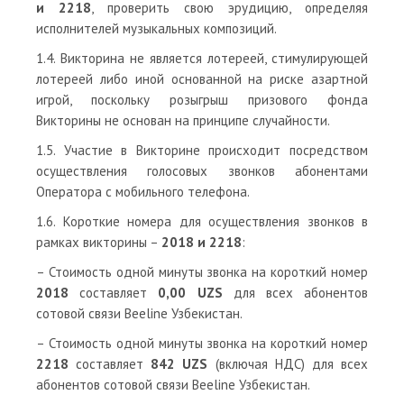
и 2218
, проверить свою эрудицию, определяя
исполнителей музыкальных композиций.
1.4. Викторина не является лотереей, стимулирующей
лотереей либо иной основанной на риске азартной
игрой, поскольку розыгрыш призового фонда
Викторины не основан на принципе случайности.
1.5. Участие в Викторине происходит посредством
осуществления голосовых звонков абонентами
Оператора с мобильного телефона.
1.6. Короткие номера для осуществления звонков в
рамках викторины –
2018 и 2218
:
– Стоимость одной минуты звонка на короткий номер
2018
составляет
0,00 UZS
для всех абонентов
сотовой связи Beeline Узбекистан.
– Стоимость одной минуты звонка на короткий номер
2218
составляет
842 UZS
(включая НДС) для всех
абонентов сотовой связи Beeline Узбекистан.