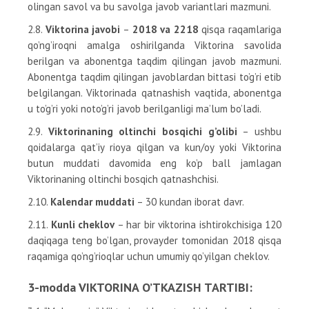
olingan savol va bu savolga javob variantlari mazmuni.
2.8.
Viktorina javobi
–
2018 va 2218
qisqa raqamlariga
qo’ng’iroqni amalga oshirilganda Viktorina savolida
berilgan va abonentga taqdim qilingan javob mazmuni.
Abonentga taqdim qilingan javoblardan bittasi to’g’ri etib
belgilangan. Viktorinada qatnashish vaqtida, abonentga
u to’g’ri yoki noto’g’ri javob berilganligi ma’lum bo’ladi.
2.9.
Viktorinaning oltinchi bosqichi g’olibi
– ushbu
qoidalarga qat’iy rioya qilgan va kun/oy yoki Viktorina
butun muddati davomida eng ko’p ball jamlagan
Viktorinaning oltinchi bosqich qatnashchisi.
2.10.
Kalendar muddati
– 30 kundan iborat davr.
2.11.
Kunli cheklov
– har bir viktorina ishtirokchisiga 120
daqiqaga teng bo’lgan, provayder tomonidan 2018 qisqa
raqamiga qo’ng’rioqlar uchun umumiy qo’yilgan cheklov.
3-modda VIKTORINA O’TKAZISH TARTIBI: