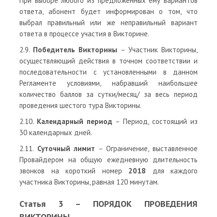
При выборе любого из предложенных ему вариантов
ответа, абонент будет информирован о том, что
выбрал правильный или же неправильный вариант
ответа в процессе участия в Викторине.
2.9.
Победитель Викторины
– Участник Викторины,
осуществляющий действия в точном соответствии и
последовательности с установленными в данном
Регламенте условиями, набравший наибольшее
количество баллов за сутки/месяц/ за весь период
проведения шестого тура Викторины.
2.10.
Календарный период
– Период, состоящий из
30 календарных дней.
2.11.
Суточный лимит
– Ограничение, выставленное
Провайдером на общую ежедневную длительность
звонков на короткий номер
2018
для каждого
участника Викторины, равная 120 минутам.
Статья 3 – ПОРЯДОК ПРОВЕДЕНИЯ
ВИКТОРИНЫ