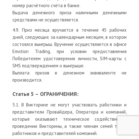
номер расчётного счёта в банке.
Выдача денежного приза наличными денежными
средствами не осуществляется.
4.9. Приз месяца вручается в течение 45 рабочих
дней, следующих за календарным месяцем, в котором
состоялся выигрыш. Вручение осуществляется в офисе
Emotion Trading, при условии предоставления
Победителем удостоверения личности, SIM-карты с
SMS подтверждением о выигрыше.
Выплата призов в денежном эквиваленте не
производится.
Статья 5 – ОГРАНИЧЕНИЯ:
5.1. В Викторине не могут участвовать работники и
представители Провайдера, Оператора и компаний,
которые оказывают техническое содействие в
проведении Викторины, а также членам семей таких
работников и представителей компаний.