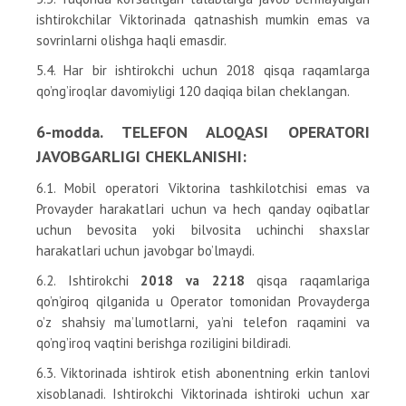
ishtirokchilar Viktorinada qatnashish mumkin emas va
sovrinlarni olishga haqli emasdir.
5.4. Har bir ishtirokchi uchun 2018 qisqa raqamlarga
qo’ng’iroqlar davomiyligi 120 daqiqa bilan cheklangan.
6-modda. TELEFON ALOQASI OPERATORI
JAVOBGARLIGI CHEKLANISHI:
6.1. Mobil operatori Viktorina tashkilotchisi emas va
Provayder harakatlari uchun va hech qanday oqibatlar
uchun bevosita yoki bilvosita uchinchi shaxslar
harakatlari uchun javobgar bo’lmaydi.
6.2. Ishtirokchi
2018 va 2218
qisqa raqamlariga
qo’n’giroq qilganida u Operator tomonidan Provayderga
o’z shahsiy ma’lumotlarni, ya’ni telefon raqamini va
qo’ng’iroq vaqtini berishga roziligini bildiradi.
6.3. Viktorinada ishtirok etish abonentning erkin tanlovi
xisoblanadi. Ishtirokchi Viktorinada ishtiroki uchun xar