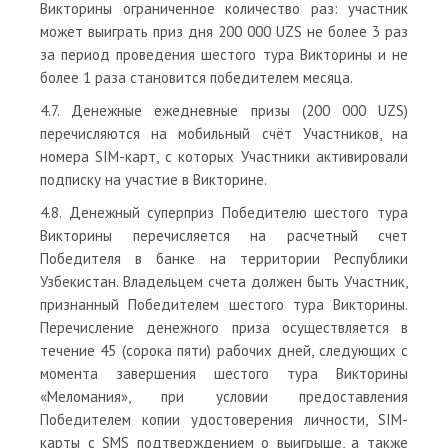
Викторины ограниченное количество раз: участник
может выиграть приз дня 200 000 UZS не более 3 раз
за период проведения шестого тура Викторины и не
более 1 раза становится победителем месяца.
4.7. Денежные ежедневные призы (200 000 UZS)
перечисляются на мобильный счёт Участников, на
номера SIM-карт, с которых Участники активировали
подписку на участие в Викторине.
4.8. Денежный суперприз Победителю шестого тура
Викторины перечисляется на расчетный счет
Победителя в банке на территории Республики
Узбекистан. Владельцем счета должен быть Участник,
признанный Победителем шестого тура Викторины.
Перечисление денежного приза осуществляется в
течение 45 (сорока пяти) рабочих дней, следующих с
момента завершения шестого тура Викторины
«Меломания», при условии предоставления
Победителем копии удостоверения личности, SIM-
карты с SMS подтверждением о выигрыше, а также