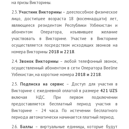
на призы Викторины.
2.3.
Участник Викторины
– дееспособное физическое
лицо, достигшее возраста 18 (восемнадцати) лет,
являющееся резидентом Республики Узбекистан и
абонентом Оператора, изъявившее желание
участвовать в Викторине. Участие в Викторине
осуществляется посредством исходящих звонков на
номера Викторины
2018 и 2218
.
2.4.
Звонок Викторины
– любой телефонный звонок,
осуществленный абонентом в сети Оператора Beeline
Узбекистан, на короткие номера
2018 и 2218
.
2.5.
Подписка на сервис
– Доступ для участия в
Викторине с ежедневной оплатой в размере
421 UZS
включая НДС. При первом подключении
предоставляется бесплатный период участия в
Викторине – 24 часа. По истечении бесплатного
периода автоматически начинается платный период.
2.6.
Баллы
– виртуальные единицы, которые будут