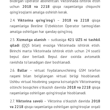
bildirgan Operator abonentlari. Viktorinada ishtirok etish
uchun
2018 va 2218
qisqa raqamlariga chiquvchi
qo’ng’iroqlarni amalga oshirish kerak.
2.4.
Viktorina qo’ng’irog’i
–
2018 va 2218
qisqa
raqamlariga Beeline O’zbekiston Operator tarmog’idan
amalga oshirilgan har qanday qo’ng’iroq.
2.5.
Xizmatga ulanish
– sutkasiga
421 UZS ni tashkil
qiladi
(QQS bilan) evaziga Viktorinada ishtirok etish.
Birinchi marta Viktorinada ishtirok etish uchun 24 soatli
bepul davr beriladi. Bepul davr oxirida avtomatik
ravishda to’lanadigan davr boshlanadi.
2.6.
Ballar
– virtual foydalanuvchining GSM telefon
raqami bilan belgilangan virtual birligi hisoblanadi.
Ushbu virtual hisobning yagona ko’rsatgichi Viktorinaning
oltinchi bosqichini o’tkazish davrida
2018 va 2218
qisqa
raqamlariga oshirilgan qo’ng’riroqlar hisoblanadi.
2.7.
Viktorina savoli
– Viktorina o’tkazish davrida
2018
va 2218
qisqa raqamlariga oshirilgan qo’ng’riroqlar orqali