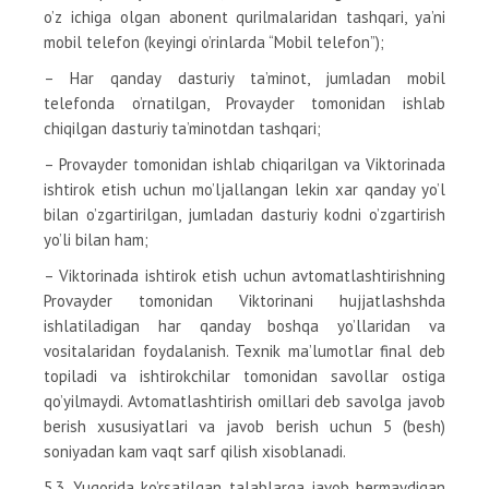
o’z ichiga olgan abonent qurilmalaridan tashqari, ya’ni
mobil telefon (keyingi o’rinlarda “Mobil telefon”);
– Har qanday dasturiy ta’minot, jumladan mobil
telefonda o’rnatilgan, Provayder tomonidan ishlab
chiqilgan dasturiy ta’minotdan tashqari;
– Provayder tomonidan ishlab chiqarilgan va Viktorinada
ishtirok etish uchun mo’ljallangan lekin xar qanday yo’l
bilan o’zgartirilgan, jumladan dasturiy kodni o’zgartirish
yo’li bilan ham;
– Viktorinada ishtirok etish uchun avtomatlashtirishning
Provayder tomonidan Viktorinani hujjatlashshda
ishlatiladigan har qanday boshqa yo’llaridan va
vositalaridan foydalanish. Texnik ma’lumotlar final deb
topiladi va ishtirokchilar tomonidan savollar ostiga
qo’yilmaydi. Avtomatlashtirish omillari deb savolga javob
berish xususiyatlari va javob berish uchun 5 (besh)
soniyadan kam vaqt sarf qilish xisoblanadi.
5.3. Yuqorida ko’rsatilgan talablarga javob bermaydigan