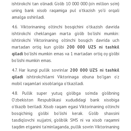
ishtirokchi tan olinadi. G’olib 10 000 000 (o’n million so’m)
uning bank xisob raqamiga pul o’tkazish yo’li orqali
amalga oshiriladi.
4.6. Viktorinaning oltinchi bosqichini o’tkazish davrida
ishtirokchi cheklangan marta g’olib bo’lishi mumkin:
ishtirokchi Viktorinaning oltinchi bosqich davrida uch
martadan ortiq kun g’olibi
200 000 UZS ni tashkil
qiladi
bo’lishi mumkin emas va 1 martadan ortiq oy g’olibi
bo’lishi mumkin emas.
4.7. Har kungi pullik sovrinlar
200 000 UZS ni tashkil
qiladi
ishtirokchilarni Viktorinaga obuna bo’lgan o’z
mobil raqamlari xisoblariga o’tkaziladi.
4.8. Pullik super yutuq g’olibga so’mda g’olibning
O’zbekiston Respublikasi xududidagi bank xisobiga
o’tkazib beriladi. Xisob raqam egasi Viktorinaning oltinchi
bosqichinig g’olibi bo’lishi kerak. G’olib shaxsini
tasdiqlovchi xujjatni, g’oliblik SMS ni va xisob raqamni
taqdim etganini ta’minlaganda, pullik sovrin Viktorinaning