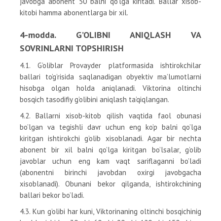
javobga abonent 50 balni qo’lga kiritadi. Ballar xisob-
kitobi hamma abonentlarga bir xil.
4-modda. G’OLIBNI ANIQLASH VA
SOVRINLARNI TOPSHIRISH
4.1. G’oliblar Provayder platformasida ishtirokchilar
ballari to’g’risida saqlanadigan obyektiv ma’lumotlarni
hisobga olgan holda aniqlanadi. Viktorina oltinchi
bosqich tasodifiy g’olibini aniqlash ta’qiqlangan.
4.2. Ballarni xisob-kitob qilish vaqtida faol obunasi
bo’lgan va tegishli davr uchun eng ko’p balni qo’lga
kiritgan ishtirokchi g’olib xisoblanadi. Agar bir nechta
abonent bir xil balni qo’lga kiritgan bo’lsalar, g’olib
javoblar uchun eng kam vaqt sariflaganni bo’ladi
(abonentni birinchi javobdan oxirgi javobgacha
xisoblanadi). Obunani bekor qilganda, ishtirokchining
ballari bekor bo’ladi.
4.3. Kun g’olibi har kuni, Viktorinaning oltinchi bosqichinig