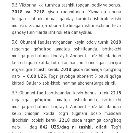
3.5. Viktorina ikki turnirda tashkil topgan: oddiy va bonus,
2018 va 2218
qisqa raqamlarida. Xizmatga obuna
bo’lgan ishtirokchi xar qanday turnirda ishtirok etishi
mumkin. Xizmatga obuna bo’lmagan ishtirokchilar hech
qanday turnirlarda ishtirok eta olmaydilar.
3.6. Obunani faollashtirgandan keyin oddiy turnir
2018
raqamiga qo’ng’iroq amalga oshirilganda, ishtirokchi
musiqa parchalarini tinglaydi. Abonent – o’z bilimlaridan
kelib chiqqan xolda, to’g’ri tugmani bosib musiqani kim ijro
etganligini topishi kerak.
2018
qisqa raqamiga qo’ng’iroq
narxi –
0.00 UZS
. To’g’ri javobga abonent 5 balni qo’lga
kiritadi. Ballar xisob-kitobi hamma abonentlarga bir xil.
3.7. Obunani faollashtirgandan keyin bonus turnir
2218
raqamiga qo’ng’iroq amalga oshirilganda, ishtirokchi
musiqa parchalarini tinglaydi. Abonent – o’z bilimlaridan
kelib chiqqan xolda, to’g’ri tugmani bosib musiqani
ijrochisini topishi kerak.
2218
qisqa raqamiga qo’ng’iroq
narxi – daq
842 UZS/daq ni tashkil qiladi
. To’g’ri