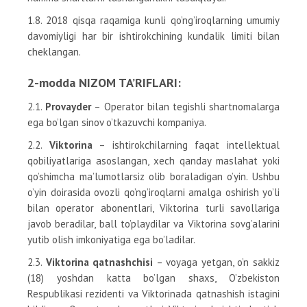
1.8. 2018 qisqa raqamiga kunli qo’ng’iroqlarning umumiy
davomiyligi har bir ishtirokchining kundalik limiti bilan
cheklangan.
2-modda NIZOM TA’RIFLARI:
2.1.
Provayder
– Operator bilan tegishli shartnomalarga
ega bo’lgan sinov o’tkazuvchi kompaniya.
2.2.
Viktorina
– ishtirokchilarning faqat intellektual
qobiliyatlariga asoslangan, xech qanday maslahat yoki
qo’shimcha ma’lumotlarsiz olib boraladigan o’yin. Ushbu
o’yin doirasida ovozli qo’ng’iroqlarni amalga oshirish yo’li
bilan operator abonentlari, Viktorina turli savollariga
javob beradilar, ball to’playdilar va Viktorina sovg’alarini
yutib olish imkoniyatiga ega bo’ladilar.
2.3.
Viktorina qatnashchisi
– voyaga yetgan, o’n sakkiz
(18) yoshdan katta bo’lgan shaxs, O’zbekiston
Respublikasi rezidenti va Viktorinada qatnashish istagini