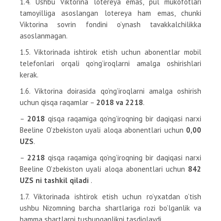
1.4. Ushbu Viktorina lotereya emas, pul mukofotlari
tamoyilliga asoslangan lotereya ham emas, chunki
Viktorina sovrin fondini o’ynash tavakkalchilikka
asoslanmagan.
1.5. Viktorinada ishtirok etish uchun abonentlar mobil
telefonlari orqali qo’ng’iroqlarni amalga oshirishlari
kerak.
1.6. Viktorina doirasida qo’ng’iroqlarni amalga oshirish
uchun qisqa raqamlar –
2018 va 2218
.
–
2018
qisqa raqamiga qo’ng’iroqning bir daqiqasi narxi
Beeline O’zbekiston uyali aloqa abonentlari uchun
0,00
UZS
.
–
2218
qisqa raqamiga qo’ng’iroqning bir daqiqasi narxi
Beeline O’zbekiston uyali aloqa abonentlari uchun
842
UZS ni tashkil qiladi
.
1.7. Viktorinada ishtirok etish uchun ro’yxatdan o’tish
ushbu Nizomning barcha shartlariga rozi bo’lganlik va
hamma shartlarni tushunganlikni tasdiqlaydi.