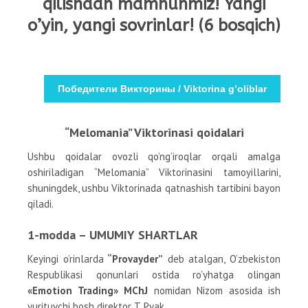
qilishdan mamnunmiz! Yangi
o’yin, yangi sovrinlar! (6 bosqich)
Победители Викторины / Viktorina g’oliblar
“Melomania” Viktorinasi qoidalari
Ushbu qoidalar ovozli qo’ng’iroqlar orqali amalga
oshiriladigan “Melomania” Viktorinasini tamoyillarini,
shuningdek, ushbu Viktorinada qatnashish tartibini bayon
qiladi.
1-modda – UMUMIY SHARTLAR
Keyingi o’rinlarda
“Provayder”
deb atalgan, O’zbekiston
Respublikasi qonunlari ostida ro’yhatga olingan
«Emotion Trading» MChJ
nomidan Nizom asosida ish
yurituvchi bosh direktor T. Pyak,