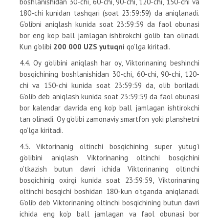
boshlanishidan 30-chi, 60-chi, 90-chi, 120-chi, 150-chi va
180-chi kunidan tashqari (soat 23:59:59) da aniqlanadi.
G’olibni aniqlash kunida soat 23:59:59 da faol obunasi
bor eng ko’p ball jamlagan ishtirokchi g’olib tan olinadi.
Kun g’olibi
200 000 UZS yutuqni
qo’lga kiritadi.
4.4. Oy g’olibini aniqlash har oy, Viktorinaning beshinchi
bosqichining boshlanishidan 30-chi, 60-chi, 90-chi, 120-
chi va 150-chi kunida soat 23:59:59 da, olib boriladi.
G’olib deb aniqlash kunida soat 23:59:59 da faol obunasi
bor kalendar davrida eng ko’p ball jamlagan ishtirokchi
tan olinadi. Oy g’olibi zamonaviy smartfon yoki planshetni
qo’lga kiritadi.
4.5. Viktorinanig oltinchi bosqichining super yutug’i
g’olibini aniqlash Viktorinaning oltinchi bosqichini
o’tkazish butun davri ichida Viktorinaning oltinchi
bosqichinig oxirgi kunida soat 23:59:59, Viktorinaning
oltinchi bosqichi boshidan 180-kun o’tganda aniqlanadi.
G’olib deb Viktorinaning oltinchi bosqichining butun davri
ichida eng ko’p ball jamlagan va faol obunasi bor