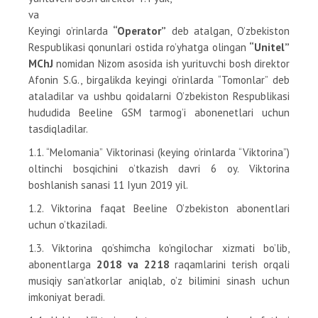
va
Keyingi o’rinlarda
“Operator”
deb atalgan, O’zbekiston
Respublikasi qonunlari ostida ro’yhatga olingan
“Unitel”
MChJ
nomidan Nizom asosida ish yurituvchi bosh direktor
Afonin S.G., birgalikda keyingi o’rinlarda “Tomonlar” deb
ataladilar va ushbu qoidalarni O’zbekiston Respublikasi
hududida Beeline GSM tarmog’i abonenetlari uchun
tasdiqladilar.
1.1. “Melomania” Viktorinasi (keying o’rinlarda “Viktorina”)
oltinchi bosqichini o’tkazish davri 6 oy. Viktorina
boshlanish sanasi 11 Iyun 2019 yil.
1.2. Viktorina faqat Beeline O’zbekiston abonentlari
uchun o’tkaziladi.
1.3. Viktorina qo’shimcha ko’ngilochar xizmati bo’lib,
abonentlarga
2018 va 2218
raqamlarini terish orqali
musiqiy san’atkorlar aniqlab, o’z bilimini sinash uchun
imkoniyat beradi.