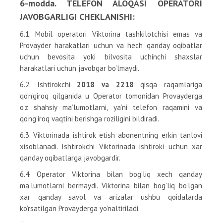
6-modda. TELEFON ALOQASI OPERATORI
JAVOBGARLIGI CHEKLANISHI:
6.1. Mobil operatori Viktorina tashkilotchisi emas va
Provayder harakatlari uchun va hech qanday oqibatlar
uchun bevosita yoki bilvosita uchinchi shaxslar
harakatlari uchun javobgar bo’lmaydi.
6.2. Ishtirokchi
2018 va 2218
qisqa raqamlariga
qo’n’giroq qilganida u Operator tomonidan Provayderga
o’z shahsiy ma’lumotlarni, ya’ni telefon raqamini va
qo’ng’iroq vaqtini berishga roziligini bildiradi.
6.3. Viktorinada ishtirok etish abonentning erkin tanlovi
xisoblanadi. Ishtirokchi Viktorinada ishtiroki uchun xar
qanday oqibatlarga javobgardir.
6.4. Operator Viktorina bilan bog’liq xech qanday
ma’lumotlarni bermaydi. Viktorina bilan bog’liq bo’lgan
xar qanday savol va arizalar ushbu qoidalarda
ko’rsatilgan Provayderga yo’naltiriladi.