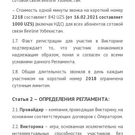
сотовой связи Beeline Узбекистан.
– Стоимость одной минуты звонка на короткий номер
2218
составляет 842 UZS
(от 16.02.2021 составляет
1000 UZS)
(включая НДС) для всех абонентов сотовой
связи Beeline Узбекистан.
1.7. Факт регистрации для участия в Викторине
подтверждает то, что участник ознакомился
надлежащим образом, понял и согласен со всеми
условиями данного Регламента.
1.8. Общая длительность звонков в день каждым
участником на короткий номер
2018
ограничена
суточным лимитом.
Статья 2 – ОПРЕДЕЛЕНИЯ РЕГЛАМЕНТА:
2.1.
Провайдер
– компания, проводящая Викторину, на
основании соответствующих договоров с Оператором.
2.2.
Викторина
– игра, основанная исключительно на
интеллектуальных способностях участников, без