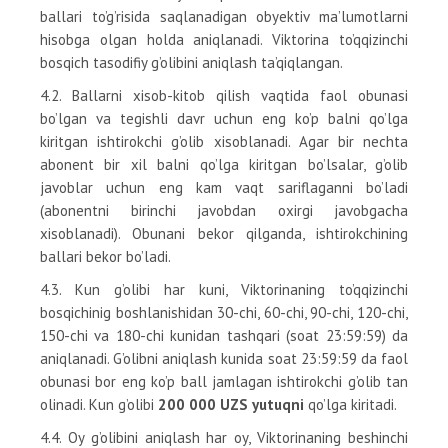
ballari to’g’risida saqlanadigan obyektiv ma’lumotlarni
hisobga olgan holda aniqlanadi. Viktorina to’qqizinchi
bosqich tasodifiy g’olibini aniqlash ta’qiqlangan.
4.2. Ballarni xisob-kitob qilish vaqtida faol obunasi
bo’lgan va tegishli davr uchun eng ko’p balni qo’lga
kiritgan ishtirokchi g’olib xisoblanadi. Agar bir nechta
abonent bir xil balni qo’lga kiritgan bo’lsalar, g’olib
javoblar uchun eng kam vaqt sariflaganni bo’ladi
(abonentni birinchi javobdan oxirgi javobgacha
xisoblanadi). Obunani bekor qilganda, ishtirokchining
ballari bekor bo’ladi.
4.3. Kun g’olibi har kuni, Viktorinaning to’qqizinchi
bosqichinig boshlanishidan 30-chi, 60-chi, 90-chi, 120-chi,
150-chi va 180-chi kunidan tashqari (soat 23:59:59) da
aniqlanadi. G’olibni aniqlash kunida soat 23:59:59 da faol
obunasi bor eng ko’p ball jamlagan ishtirokchi g’olib tan
olinadi. Kun g’olibi
200 000 UZS yutuqni
qo’lga kiritadi.
4.4. Oy g’olibini aniqlash har oy, Viktorinaning beshinchi