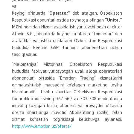
va
Keyingi o’rinlarda
“Operator”
deb atalgan, O’zbekiston
Respublikasi qonunlari ostida ro’yhatga olingan
“Unitel”
MChJ
nomidan Nizom asosida ish yurituvchi bosh direktor
Afonin S.G., birgalikda keyingi o’rinlarda “Tomonlar” deb
ataladilar va ushbu qoidalarni O’zbekiston Respublikasi
hududida Beeline GSM tarmog’i abonenetlari uchun
tasdiqladilar.
“Melomaniya” viktorinasi O’zbekiston Respublikasi
hududida faoliyat yuritayotgan uyali aloqa operatorlari
abonentlari o’rtasida “Emotion Trading” xizmatlarini
ommalashtirish maqsadini ko’zlagan marketing loyiha
hisoblanadi! . Ushbu shartlar O’zbekiston Respublikasi
fuqarolik kodeksining 367-369 va 703-708-moddalariga
muvofiq tuzilgan bo’lib, abonent va provayder o’rtasida
oferta shartlariga muvofiq Abonentning roziligi bilan
xizmat ko’rsatish to’g’risidagi kelishuvga aylanadi.
http://www.emotion.uz/oferta/