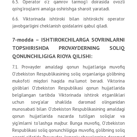
6.5. Operator o’z qamrov tarmog’i doirasida ovozli
qo’ng’iroqlarni amalga oshirishga sharoit yaratadi.
6.6. Viktorinada ishtiroki bilan ishtirokchi operator
javobgarligini cheklanish qoidalarini qabul qiladi.
7-modda – ISHTIROKCHILARGA SOVRINLARNI
TOPSHIRISHDA PROVAYDERNING SOLIQ
QONUNCHILIGIGA RIOYA QILISHI:
7.1. Provayder amaldagi qonun hujjatlariga muvofiq
O’zbekiston Respublikasining soliq organlariga g’olibning
mukofoti miqdori haqida ma’lumot beradi. Viktorina
g’oliblari O’zbekiston Respublikasi qonun hujjatlarida
belgilangan tartibda Viktorinada ishtirok etganliklari
uchun sovg’alar shaklida daromad olinganidan
munosabati bilan O’zbekiston Respublikasining amaldagi
qonun hujjatlarida nazarda tutilgan soliqlar va
yig’imlarni to’lashga majbur. Bunga muvofiq, O’zbekiston
Respublikasi soliq qonunchiligiga muvofiq, g’olibning soliq