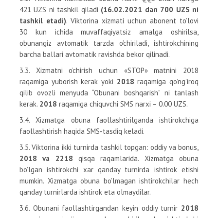
421 UZS ni tashkil qiladi
(16.02.2021 dan 700 UZS ni
tashkil etadi)
. Viktorina xizmati uchun abonent to’lovi
30 kun ichida muvaffaqiyatsiz amalga oshirilsa,
obunangiz avtomatik tarzda o’chiriladi, ishtirokchining
barcha ballari avtomatik ravishda bekor qilinadi.
3.3. Xizmatni o’chirish uchun «STOP» matnini 2018
raqamiga yuborish kerak yoki
2018
raqamiga qo’ng’iroq
qilib ovozli menyuda “Obunani boshqarish” ni tanlash
kerak.
2018
raqamiga chiquvchi SMS narxi – 0.00 UZS.
3.4. Xizmatga obuna faollashtirilganda ishtirokchiga
faollashtirish haqida SMS-tasdiq keladi.
3.5. Viktorina ikki turnirda tashkil topgan: oddiy va bonus,
2018 va 2218
qisqa raqamlarida. Xizmatga obuna
bo’lgan ishtirokchi xar qanday turnirda ishtirok etishi
mumkin. Xizmatga obuna bo’lmagan ishtirokchilar hech
qanday turnirlarda ishtirok eta olmaydilar.
3.6. Obunani faollashtirgandan keyin oddiy turnir
2018