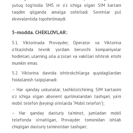
yutuq to’g’risida SMS ni o’z ichiga olgan SIM kartani
taqdim qilganda amalga oshiriladi. Sovrinlar pul
ekvivalentida topshirilmaydi.
5-modda. CHEKLOVLAR:
5.1. Viktorinada Provayder, Operator va Viktorina
o’tkazishda texnik yordam beruvchi kompaniyalar
hodimlari, ularning oila a’zolari va vakillari ishtirok etishi
mumkin emas.
5.2. Viktorina davrida ishtirokchilarga quyidagilardan
foidalanish ta’qiqlanadi:
– Har qanday uskunalar, tashkilotchining SIM kartasini
o’z ichiga olgan abonent qurilmalaridan tashqari, ya’ni
mobil telefon (keyingi o’rinlarda “Mobil telefon”);
– Har qanday dasturiy ta’minot, jumladan mobil
telefonda o’rnatilgan, Provayder tomonidan ishlab
chiqilgan dasturiy ta’minotdan tashqari;