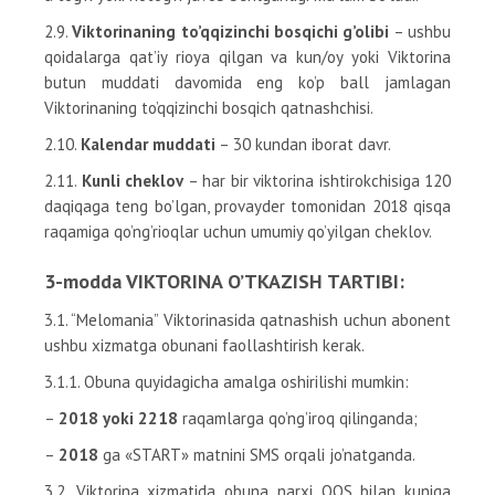
2.9.
Viktorinaning to’qqizinchi bosqichi g’olibi
– ushbu
qoidalarga qat’iy rioya qilgan va kun/oy yoki Viktorina
butun muddati davomida eng ko’p ball jamlagan
Viktorinaning to’qqizinchi bosqich qatnashchisi.
2.10.
Kalendar muddati
– 30 kundan iborat davr.
2.11.
Kunli cheklov
– har bir viktorina ishtirokchisiga 120
daqiqaga teng bo’lgan, provayder tomonidan 2018 qisqa
raqamiga qo’ng’rioqlar uchun umumiy qo’yilgan cheklov.
3-modda VIKTORINA O’TKAZISH TARTIBI:
3.1. “Melomania” Viktorinasida qatnashish uchun abonent
ushbu xizmatga obunani faollashtirish kerak.
3.1.1. Obuna quyidagicha amalga oshirilishi mumkin:
–
2018 yoki 2218
raqamlarga qo’ng’iroq qilinganda;
–
2018
ga «START» matnini SMS orqali jo’natganda.
3.2. Viktorina xizmatida obuna narxi QQS bilan kuniga