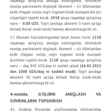
raqamiga qo’ng’iroq amalga oshirilganda, ishtirokchi
musiqa parchalarini tinglaydi. Abonent – o’z bilimlaridan
kelib chiqqan xolda, to’g’ri tugmani bosib musiqani kim ijro
etganligini topishi kerak.
2018
qisqa raqamiga qo’ng’iroq
narxi –
0.00 UZS
. To’g’ri javobga abonent 5 balni qo’lga
kiritadi. Ballar xisob-kitobi hamma abonentlarga bir xil.
3.7. Obunani faollashtirgandan keyin bonus turnir
2218
raqamiga qo’ng’iroq amalga oshirilganda, ishtirokchi
musiqa parchalarini tinglaydi. Abonent – o’z bilimlaridan
kelib chiqqan xolda, to’g’ri tugmani bosib musiqani
ijrochisini topishi kerak.
2218
qisqa raqamiga qo’ng’iroq
narxi – daq 842 UZS/daq ni tashkil qiladi
(16.02.2021
dan 1000 UZS/daq ni tashkil etadi)
. To’g’ri javobga
abonent 50 balni qo’lga kiritadi. Ballar xisob-kitobi
hamma abonentlarga bir xil.
4-modda. G’OLIBNI ANIQLASH VA
SOVRINLARNI TOPSHIRISH
4.1. G’oliblar Provayder platformasida ishtirokchilar