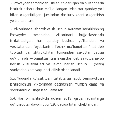
– Provayder tomonidan ishlab chiqarilgan va Viktorinada
ishtirok etish uchun mo’ljallangan lekin xar qanday yo’l
bilan o’zgartirilgan, jumladan dasturiy kodni o’zgartirish
yo’li bilan ham;
– Viktorinada ishtirok etish uchun avtomatlashtirishning
Provayder tomonidan Viktorinani hujjatlashshda
ishlatiladigan har qanday boshqa yo’llaridan va
vositalaridan foydalanish. Texnik ma’lumotlar final deb
topiladi va ishtirokchilar tomonidan savollar ostiga
qo’yilmaydi. Avtomatlashtirish omillari deb savolga javob
berish xususiyatlari va javob berish uchun 5 (besh)
soniyadan kam vaqt sarf qilish xisoblanadi.
5.3. Yuqorida ko’rsatilgan talablarga javob bermaydigan
ishtirokchilar Viktorinada qatnashish mumkin emas va
sovrinlarni olishga haqli emasdir.
5.4. Har bir ishtirokchi uchun 2018 qisqa raqamlarga
qo’ng’iroqlar davomiyligi 120 daqiqa bilan cheklangan.