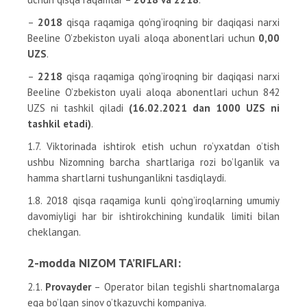
–
2018
qisqa raqamiga qo’ng’iroqning bir daqiqasi narxi
Beeline O’zbekiston uyali aloqa abonentlari uchun
0,00
UZS
.
–
2218
qisqa raqamiga qo’ng’iroqning bir daqiqasi narxi
Beeline O’zbekiston uyali aloqa abonentlari uchun 842
UZS ni tashkil qiladi
(16.02.2021 dan 1000 UZS ni
tashkil etadi)
.
1.7. Viktorinada ishtirok etish uchun ro’yxatdan o’tish
ushbu Nizomning barcha shartlariga rozi bo’lganlik va
hamma shartlarni tushunganlikni tasdiqlaydi.
1.8. 2018 qisqa raqamiga kunli qo’ng’iroqlarning umumiy
davomiyligi har bir ishtirokchining kundalik limiti bilan
cheklangan.
2-modda NIZOM TA’RIFLARI:
2.1.
Provayder
– Operator bilan tegishli shartnomalarga
ega bo’lgan sinov o’tkazuvchi kompaniya.