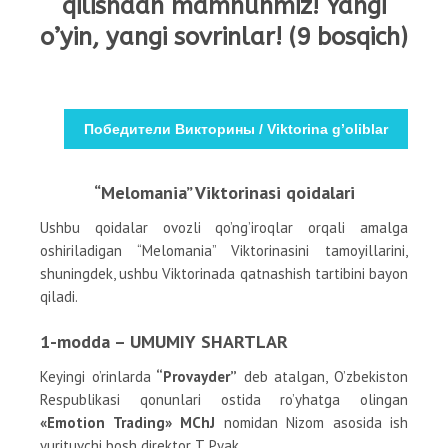
qilishdan mamnunmiz! Yangi
o’yin, yangi sovrinlar! (9 bosqich)
Победители Викторины / Viktorina g’oliblar
“Melomania” Viktorinasi qoidalari
Ushbu qoidalar ovozli qo’ng’iroqlar orqali amalga
oshiriladigan “Melomania” Viktorinasini tamoyillarini,
shuningdek, ushbu Viktorinada qatnashish tartibini bayon
qiladi.
1-modda – UMUMIY SHARTLAR
Keyingi o’rinlarda
“Provayder”
deb atalgan, O’zbekiston
Respublikasi qonunlari ostida ro’yhatga olingan
«Emotion Trading» MChJ
nomidan Nizom asosida ish
yurituvchi bosh direktor T. Pyak,