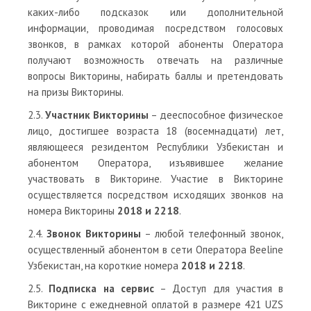
каких-либо подсказок или дополнительной
информации, проводимая посредством голосовых
звонков, в рамках которой абоненты Оператора
получают возможность отвечать на различные
вопросы Викторины, набирать баллы и претендовать
на призы Викторины.
2.3.
Участник Викторины
– дееспособное физическое
лицо, достигшее возраста 18 (восемнадцати) лет,
являющееся резидентом Республики Узбекистан и
абонентом Оператора, изъявившее желание
участвовать в Викторине. Участие в Викторине
осуществляется посредством исходящих звонков на
номера Викторины
2018 и 2218
.
2.4.
Звонок Викторины
– любой телефонный звонок,
осуществленный абонентом в сети Оператора Beeline
Узбекистан, на короткие номера
2018 и 2218
.
2.5.
Подписка на сервис
– Доступ для участия в
Викторине с ежедневной оплатой в размере 421 UZS