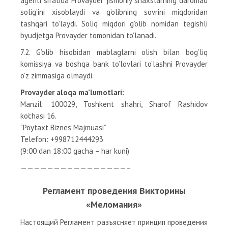
agenti sifatida Provayder jismoniy shaxslarning daromad
solig’ini xisoblaydi va g’olibning sovrini miqdoridan
tashqari to’laydi. Soliq miqdori g’olib nomidan tegishli
byudjetga Provayder tomonidan to’lanadi.
7.2. G’olib hisobidan mablaglarni olish bilan bog’liq
komissiya va boshqa bank to’lovlari to’lashni Provayder
o’z zimmasiga olmaydi.
Provayder aloqa ma’lumotlari:
Manzil: 100029, Toshkent shahri, Sharof Rashidov
ko’chasi 16.
“Poytaxt Biznes Majmuasi”
Telefon: +998712444293
(9:00 dan 18:00 gacha – har kuni)
————————————————–
Регламент проведения Викторины
«Меломания»
Настоящий Регламент разъясняет принцип проведения