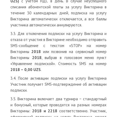
UZS)
с учетом НДС в день. В случае неуспешного
списания абонентской платы за услугу Викторина в
течение 30 календарных дней, подписка на услугу
Викторина автоматически отключается, а все баллы
участника автоматически аннулируются.
3.3. Для отключения подписки на услугу Викторина и
отказа от участия в Викторине необходимо отправить
SMS-сообщение с текстом «STOP» на номер
Викторины
2018
или позвонив на сервисный номер
Викторины
2018
, выбрав в голосовом меню пункт
«Управление подпиской». Стоимость SMS на номер
2018 – 0,00 UZS
.
3.4. После активации подписки на услугу Викторина
Участник получает SMS-подтверждение об активации
подписки.
3.5. Викторина включает два турнира − стандартный
и бонусный, которые проводятся на разных номерах
Викторины:
2018 и 2218
соответственно. Участник,
оформивший подписку на услугу Викторина, может