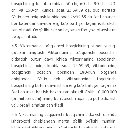
bosqichining boshlanishidan 30-chi, 60-chi, 90-chi, 120-
chi va 150-chi kunida soat 23:59:59 da, olib boriladi.
G’olib deb aniqlash kunida soat 23:59:59 da faol obunasi
bor kalendar davrida eng ko’p ball jamlagan ishtirokchi
tan olinadi. Oy g’olibi zamonaviy smartfon yoki planshetni
qo’lga kiritadi.
4.5. Viktorinanig to’qqizinchi bosqichining super yutug’i
g’olibini aniqlash Viktorinaning to’qqizinchi bosqichini
o’tkazish butun davri ichida Viktorinaning to’qqizinchi
bosqichinig oxirgi kunida soat 23:59:59, Viktorinaning
to’qqizinchi bosqichi boshidan 180-kun o’tganda
aniqlanadi. G’olib deb Viktorinaning to’qqizinchi
bosqichining butun davri ichida eng ko’p ball jamlagan va
faol obunasi bor ishtirokchi tan olinadi. G’olib 10 000 000
(o’n million so’m) uning bank xisob raqamiga pul o’tkazish
yo’li orqali amalga oshiriladi.
4.6. Viktorinaning to’qqizinchi bosqichini o’tkazish davrida
ishtirokchi cheklangan marta g’olib bo’lishi mumkin:
ishtirokchi Viktorinaning to’qqizinchi bosqich davrida uch