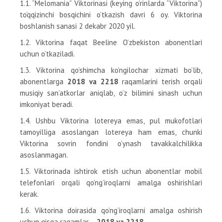
1.1. “Melomania” Viktorinasi (keying o’rinlarda “Viktorina”)
to’qqizinchi bosqichini o’tkazish davri 6 oy. Viktorina
boshlanish sanasi 2 dekabr 2020 yil.
1.2. Viktorina faqat Beeline O’zbekiston abonentlari
uchun o’tkaziladi.
1.3. Viktorina qo’shimcha ko’ngilochar xizmati bo’lib,
abonentlarga
2018 va 2218
raqamlarini terish orqali
musiqiy san’atkorlar aniqlab, o’z bilimini sinash uchun
imkoniyat beradi.
1.4. Ushbu Viktorina lotereya emas, pul mukofotlari
tamoyilliga asoslangan lotereya ham emas, chunki
Viktorina sovrin fondini o’ynash tavakkalchilikka
asoslanmagan.
1.5. Viktorinada ishtirok etish uchun abonentlar mobil
telefonlari orqali qo’ng’iroqlarni amalga oshirishlari
kerak.
1.6. Viktorina doirasida qo’ng’iroqlarni amalga oshirish
uchun qisqa raqamlar –
2018 va 2218
.