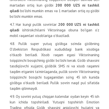
martadan ortiq kun g’olibi
200 000 UZS ni tashkil
qiladi
bo’lishi mumkin emas va 1 martadan ortiq oy g’olibi
bo’lishi mumkin emas.
4.7. Har kungi pullik sovrinlar
200 000 UZS ni tashkil
qiladi
ishtirokchilarni Viktorinaga obuna bo’lgan o’z
mobil raqamlari xisoblariga o’tkaziladi.
4.8. Pullik super yutuq g’olibga so’mda g’olibning
O’zbekiston Respublikasi xududidagi bank xisobiga
o’tkazib beriladi. Xisob raqam egasi Viktorinaning
to’qqizinchi bosqichinig g’olibi bo’lishi kerak. G’olib shaxsini
tasdiqlovchi xujjatni, g’oliblik SMS ni va xisob raqamni
taqdim etganini ta’minlaganda, pullik sovrin Viktorinaning
to’qqizinchi bosqichi tugaganidan so’ng 45 ish kunida
g’olibga o’tkazib beriladi. Pullik sovrin naqd pul sifatida
taqdim qilinmaydi.
4.9. Oy sovrini yutuq chiqqan kalendar oydan keyin 45 ish
kun ichida topshiriladi. Yutuqni topshirish Emotion
Trading ofisida G’olib shaxsini aniqlovchi hujjatni va