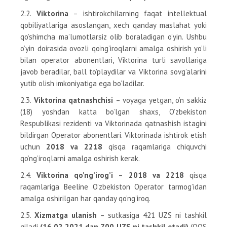
2.2.
Viktorina
– ishtirokchilarning faqat intellektual
qobiliyatlariga asoslangan, xech qanday maslahat yoki
qo’shimcha ma’lumotlarsiz olib boraladigan o’yin. Ushbu
o’yin doirasida ovozli qo’ng’iroqlarni amalga oshirish yo’li
bilan operator abonentlari, Viktorina turli savollariga
javob beradilar, ball to’playdilar va Viktorina sovg’alarini
yutib olish imkoniyatiga ega bo’ladilar.
2.3.
Viktorina qatnashchisi
– voyaga yetgan, o’n sakkiz
(18) yoshdan katta bo’lgan shaxs, O’zbekiston
Respublikasi rezidenti va Viktorinada qatnashish istagini
bildirgan Operator abonentlari. Viktorinada ishtirok etish
uchun
2018 va 2218
qisqa raqamlariga chiquvchi
qo’ng’iroqlarni amalga oshirish kerak.
2.4.
Viktorina qo’ng’irog’i
–
2018 va 2218
qisqa
raqamlariga Beeline O’zbekiston Operator tarmog’idan
amalga oshirilgan har qanday qo’ng’iroq.
2.5.
Xizmatga ulanish
– sutkasiga 421 UZS ni tashkil
qiladi
(16.02.2021 dan 700 UZS ni tashkil etadi)
(QQS