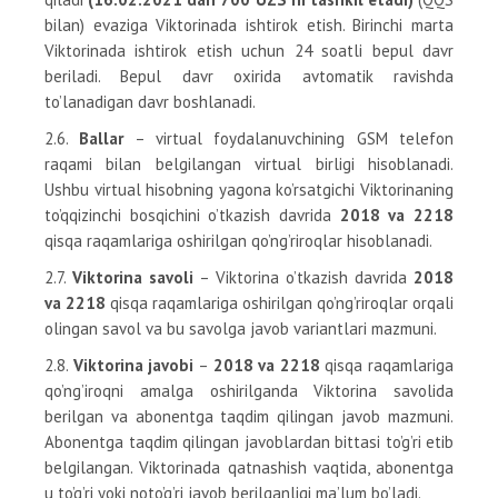
bilan) evaziga Viktorinada ishtirok etish. Birinchi marta
Viktorinada ishtirok etish uchun 24 soatli bepul davr
beriladi. Bepul davr oxirida avtomatik ravishda
to’lanadigan davr boshlanadi.
2.6.
Ballar
– virtual foydalanuvchining GSM telefon
raqami bilan belgilangan virtual birligi hisoblanadi.
Ushbu virtual hisobning yagona ko’rsatgichi Viktorinaning
to’qqizinchi bosqichini o’tkazish davrida
2018 va 2218
qisqa raqamlariga oshirilgan qo’ng’riroqlar hisoblanadi.
2.7.
Viktorina savoli
– Viktorina o’tkazish davrida
2018
va 2218
qisqa raqamlariga oshirilgan qo’ng’riroqlar orqali
olingan savol va bu savolga javob variantlari mazmuni.
2.8.
Viktorina javobi
–
2018 va 2218
qisqa raqamlariga
qo’ng’iroqni amalga oshirilganda Viktorina savolida
berilgan va abonentga taqdim qilingan javob mazmuni.
Abonentga taqdim qilingan javoblardan bittasi to’g’ri etib
belgilangan. Viktorinada qatnashish vaqtida, abonentga
u to’g’ri yoki noto’g’ri javob berilganligi ma’lum bo’ladi.