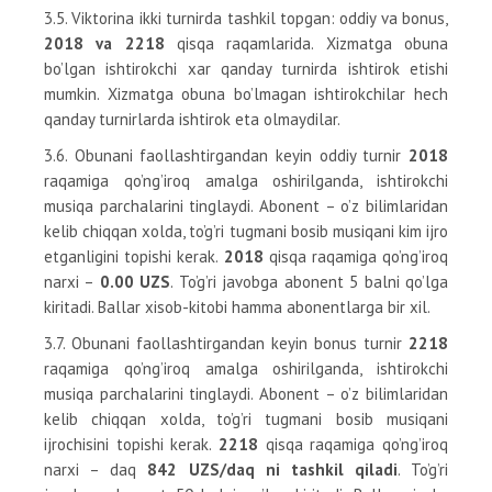
3.5. Viktorina ikki turnirda tashkil topgan: oddiy va bonus,
2018 va 2218
qisqa raqamlarida. Xizmatga obuna
bo’lgan ishtirokchi xar qanday turnirda ishtirok etishi
mumkin. Xizmatga obuna bo’lmagan ishtirokchilar hech
qanday turnirlarda ishtirok eta olmaydilar.
3.6. Obunani faollashtirgandan keyin oddiy turnir
2018
raqamiga qo’ng’iroq amalga oshirilganda, ishtirokchi
musiqa parchalarini tinglaydi. Abonent – o’z bilimlaridan
kelib chiqqan xolda, to’g’ri tugmani bosib musiqani kim ijro
etganligini topishi kerak.
2018
qisqa raqamiga qo’ng’iroq
narxi –
0.00 UZS
. To’g’ri javobga abonent 5 balni qo’lga
kiritadi. Ballar xisob-kitobi hamma abonentlarga bir xil.
3.7. Obunani faollashtirgandan keyin bonus turnir
2218
raqamiga qo’ng’iroq amalga oshirilganda, ishtirokchi
musiqa parchalarini tinglaydi. Abonent – o’z bilimlaridan
kelib chiqqan xolda, to’g’ri tugmani bosib musiqani
ijrochisini topishi kerak.
2218
qisqa raqamiga qo’ng’iroq
narxi – daq
842 UZS/daq ni tashkil qiladi
. To’g’ri