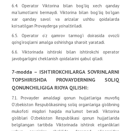
6.4. Operator Viktorina bilan bog’liq xech qanday
ma’lumotlarni bermaydi. Viktorina bilan bog’liq bo’lgan
xar qanday savol va arizalar ushbu qoidalarda
ko’rsatilgan Provayderga yo’naltiriladi.
6.5. Operator o’z qamrov tarmog’i doirasida ovozli
qo’ng’iroqlarni amalga oshirishga sharoit yaratadi.
6.6. Viktorinada ishtiroki bilan ishtirokchi operator
javobgarligini cheklanish qoidalarini qabul qiladi.
7-modda – ISHTIROKCHILARGA SOVRINLARNI
TOPSHIRISHDA PROVAYDERNING SOLIQ
QONUNCHILIGIGA RIOYA QILISHI:
7.1. Provayder amaldagi qonun hujjatlariga muvofiq
O’zbekiston Respublikasining soliq organlariga g’olibning
mukofoti miqdori haqida ma’lumot beradi. Viktorina
g’oliblari O’zbekiston Respublikasi qonun hujjatlarida
belgilangan tartibda Viktorinada ishtirok etganliklari