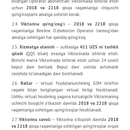
bildirgan Operator abonentlari. Viktorinada ishtirok etish
uchun
2018 va 2218
qisqa raqamlariga chiquvchi
qo’ng’iroqlarni amalga oshirish kerak.
2.4.
Viktorina qo’ng’irog’i
–
2018 va 2218
qisqa
raqamlariga Beeline O’zbekiston Operator tarmog’idan
amalga oshirilgan har qanday qo’ng’iroq.
2.5.
Xizmatga ulanish
– sutkasiga
421 UZS ni tashkil
qiladi
(QQS bilan) evaziga Viktorinada ishtirok etish.
Birinchi marta Viktorinada ishtirok etish uchun 24 soatli
bepul davr beriladi. Bepul davr oxirida avtomatik
ravishda to’lanadigan davr boshlanadi.
2.6.
Ballar
– virtual foydalanuvchining GSM telefon
raqami bilan belgilangan virtual birligi hisoblanadi.
Ushbu virtual hisobning yagona ko’rsatgichi Viktorinaning
uchinchi bosqichi o’tkazish davrida
2018 va 2218
qisqa
raqamlariga oshirilgan qo’ng’riroqlar hisoblanadi.
2.7.
Viktorina savoli
– Viktorina o’tkazish davrida
2018
va 2218
qisqa raqamlariga oshirilgan qo’ng’riroqlar orqali