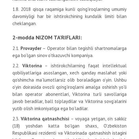
1.8. 2018 qisqa raqamiga kunli qo’ng’iroqlarning umumiy
davomiyligi har bir ishtirokchining kundalik limiti bilan
cheklangan.
2-modda NIZOM TA’RIFLARI:
2.1.
Provayder
– Operator bilan tegishli shartnomalarga
ega bo’lgan sinov o’tkazuvchi kompaniya.
2.2.
Viktorina
– ishtirokchilarning faqat intellektual
qobiliyatlariga asoslangan, xech qanday maslahat yoki
qo’shimcha ma’lumotlarsiz olib boraladigan o’yin. Ushbu
o’yin doirasida ovozli qo’ng’iroqlarni amalga oshirish yo’li
bilan operator abonentlari, Viktorina turli savollariga
javob beradilar, ball to’playdilar va Viktorina sovg’alarini
yutib olish imkoniyatiga ega bo’ladilar.
2.3.
Viktorina qatnashchisi
– voyaga yetgan, o’n sakkiz
(18) yoshdan katta bo’lgan shaxs, O’zbekiston
Respublikasi rezidenti va Viktorinada qatnashish istagini