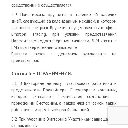
средствами не осуществляется.
4.9. Приз месяца вручается в течение 45 рабочих
дней, следующих за календарным месяцем, в котором
состоялся выигрыш. Вручение осуществляется в офисе
Emotion Trading, при условии предоставления
Победителем удостоверения личности, SIM-карты с
SMS подтверждением о выигрыше.
Выплата призов в денежном эквиваленте не
производится.
Статья 5 – ОГРАНИЧЕНИЯ:
5.1. В Викторине не могут участвовать работники и
представители Провайдера, Оператора и компаний,
которые оказывают техническое содействие в
проведении Викторины, а также членам семей таких
работников и представителей компаний.
5.2. При участии в Викторине Участникам запрещается
использовать: