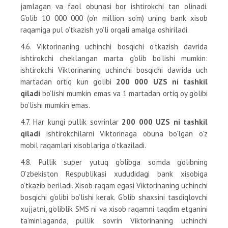
jamlagan va faol obunasi bor ishtirokchi tan olinadi.
G’olib 10 000 000 (o’n million so’m) uning bank xisob
raqamiga pul o’tkazish yo’li orqali amalga oshiriladi.
4.6. Viktorinaning uchinchi bosqichi o’tkazish davrida
ishtirokchi cheklangan marta g’olib bo’lishi mumkin:
ishtirokchi Viktorinaning uchinchi bosqichi davrida uch
martadan ortiq kun g’olibi
200 000 UZS ni tashkil
qiladi
bo’lishi mumkin emas va 1 martadan ortiq oy g’olibi
bo’lishi mumkin emas.
4.7. Har kungi pullik sovrinlar
200 000 UZS ni tashkil
qiladi
ishtirokchilarni Viktorinaga obuna bo’lgan o’z
mobil raqamlari xisoblariga o’tkaziladi.
4.8. Pullik super yutuq g’olibga so’mda g’olibning
O’zbekiston Respublikasi xududidagi bank xisobiga
o’tkazib beriladi. Xisob raqam egasi Viktorinaning uchinchi
bosqichi g’olibi bo’lishi kerak. G’olib shaxsini tasdiqlovchi
xujjatni, g’oliblik SMS ni va xisob raqamni taqdim etganini
ta’minlaganda, pullik sovrin Viktorinaning uchinchi