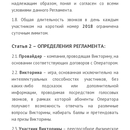
надлежащим образом, понял и согласен со всеми
условиями данного Регламента.
1.8. Общая длительность звонков в день каждым
участником на короткий номер
2018
ограничена
суточным лимитом.
Статья 2 – ОПРЕДЕЛЕНИЯ РЕГЛАМЕНТА:
2.1.
Провайдер
– компания, проводящая Викторину, на
основании соответствующих договоров с Оператором.
2.2.
Викторина
– игра, основанная исключительно на
интеллектуальных способностях участников, без
каких-либо подсказок или дополнительной
информации, проводимая посредством голосовых
звонков, в рамках которой абоненты Оператора
получают возможность отвечать на различные
вопросы Викторины, набирать баллы и претендовать
на призы Викторины.
2.3.
Участник Викторины
– дееспособное физическое