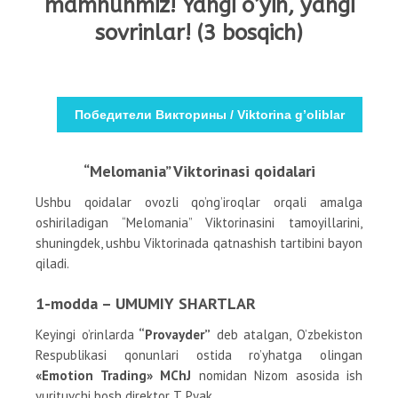
mamnunmiz! Yangi o’yin, yangi
sovrinlar! (3 bosqich)
Победители Викторины / Viktorina g’oliblar
“Melomania” Viktorinasi qoidalari
Ushbu qoidalar ovozli qo’ng’iroqlar orqali amalga
oshiriladigan “Melomania” Viktorinasini tamoyillarini,
shuningdek, ushbu Viktorinada qatnashish tartibini bayon
qiladi.
1-modda – UMUMIY SHARTLAR
Keyingi o’rinlarda
“Provayder”
deb atalgan, O’zbekiston
Respublikasi qonunlari ostida ro’yhatga olingan
«Emotion Trading» MChJ
nomidan Nizom asosida ish
yurituvchi bosh direktor T. Pyak,