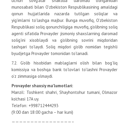
uchun sovg’alar shaklida daromad olinganidan
munosabati bilan O’zbekiston Respublikasining amaldagi
qonun hujjatlarida nazarda tutilgan soliqlar va
yig’imlarni to’lashga majbur. Bunga muvofiq, O’zbekiston
Respublikasi soliq qonunchiligiga muvofiq, g’olibning soliq
agenti sifatida Provayder jismoniy shaxslarning daromad
solig’ini xisoblaydi va g’olibning sovrini miqdoridan
tashqari to’laydi. Soliq miqdori g’olib nomidan tegishli
byudjetga Provayder tomonidan to’lanadi.
7.2. G’olib hisobidan mablaglarni olish bilan bog’liq
komissiya va boshqa bank to’lovlari to’lashni Provayder
o’z zimmasiga olmaydi.
Provayder shaxsiy ma’lumotlari:
Manzil: Toshkent shahri, Shayhontohur tumani, Olmazor
ko’chasi 17A uy.
Telefon: +998712444293
(9:00 dan 18:00 gacha – har kuni)
————————————————–