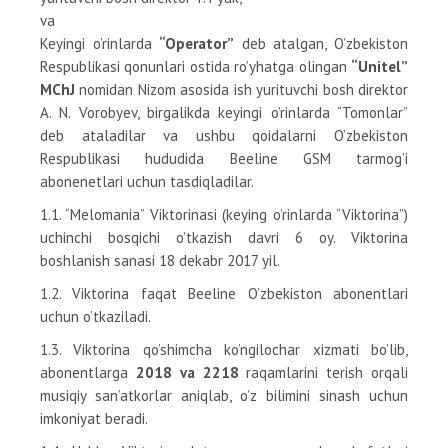
va
Keyingi o’rinlarda
“Operator”
deb atalgan, O’zbekiston
Respublikasi qonunlari ostida ro’yhatga olingan
“Unitel”
MChJ
nomidan Nizom asosida ish yurituvchi bosh direktor
A. N. Vorobyev, birgalikda keyingi o’rinlarda “Tomonlar”
deb ataladilar va ushbu qoidalarni O’zbekiston
Respublikasi hududida Beeline GSM tarmog’i
abonenetlari uchun tasdiqladilar.
1.1. “Melomania” Viktorinasi (keying o’rinlarda “Viktorina”)
uchinchi bosqichi o’tkazish davri 6 oy. Viktorina
boshlanish sanasi 18 dekabr 2017 yil.
1.2. Viktorina faqat Beeline O’zbekiston abonentlari
uchun o’tkaziladi.
1.3. Viktorina qo’shimcha ko’ngilochar xizmati bo’lib,
abonentlarga
2018 va 2218
raqamlarini terish orqali
musiqiy san’atkorlar aniqlab, o’z bilimini sinash uchun
imkoniyat beradi.