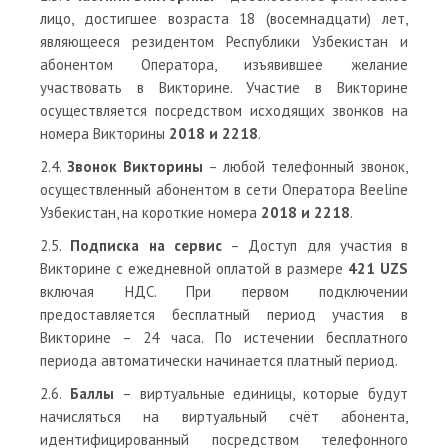
лицо, достигшее возраста 18 (восемнадцати) лет,
являющееся резидентом Республики Узбекистан и
абонентом Оператора, изъявившее желание
участвовать в Викторине. Участие в Викторине
осуществляется посредством исходящих звонков на
номера Викторины
2018 и 2218
.
2.4.
Звонок Викторины
– любой телефонный звонок,
осуществленный абонентом в сети Оператора Beeline
Узбекистан, на короткие номера
2018 и 2218
.
2.5.
Подписка на сервис
– Доступ для участия в
Викторине с ежедневной оплатой в размере
421 UZS
включая НДС. При первом подключении
предоставляется бесплатный период участия в
Викторине – 24 часа. По истечении бесплатного
периода автоматически начинается платный период.
2.6.
Баллы
– виртуальные единицы, которые будут
начисляться на виртуальный счёт абонента,
идентифицированный посредством телефонного