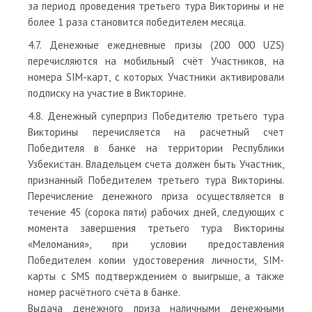
за период проведения третьего тура Викторины и не
более 1 раза становится победителем месяца.
4.7. Денежные ежедневные призы (200 000 UZS)
перечисляются на мобильный счёт Участников, на
номера SIM-карт, с которых Участники активировали
подписку на участие в Викторине.
4.8. Денежный суперприз Победителю третьего тура
Викторины перечисляется на расчетный счет
Победителя в банке на территории Республики
Узбекистан. Владельцем счета должен быть Участник,
признанный Победителем третьего тура Викторины.
Перечисление денежного приза осуществляется в
течение 45 (сорока пяти) рабочих дней, следующих с
момента завершения третьего тура Викторины
«Меломания», при условии предоставления
Победителем копии удостоверения личности, SIM-
карты с SMS подтверждением о выигрыше, а также
номер расчётного счёта в банке.
Выдача денежного приза наличными денежными