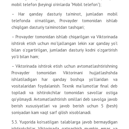
mobil telefon (keyingi o’rinlarda “Mobil telefon”);
– Har qanday dasturiy ta’minot, jumladan mobil
telefonda o’rnatilgan, Provayder tomonidan ishlab
chiqilgan dasturiy ta’minotdan tashqari;
– Provayder tomonidan ishlab chiqarilgan va Viktorinada
ishtirok etish uchun mo’ljallangan lekin xar qanday yo’l
bilan o’zgartirilgan, jumladan dasturiy kodni o’zgartirish
yo’li bilan ham;
– Viktorinada ishtirok etish uchun avtomatlashtirishning
Provayder tomonidan Viktorinani hujjatlashshda
ishlatiladigan har qanday boshqa yo’llaridan va
vositalaridan foydalanish. Texnik ma’lumotlar final deb
topiladi va ishtirokchilar tomonidan savollar ostiga
qo’yilmaydi. Avtomatlashtirish omillari deb savolga javob
berish xususiyatlari va javob berish uchun 5 (besh)
soniyadan kam vaqt sarf qilish xisoblanadi.
5.3. Yuqorida ko’rsatilgan talablarga javob bermaydigan
ishtirokchilar Viktorinada qatnashish mumkin emas va