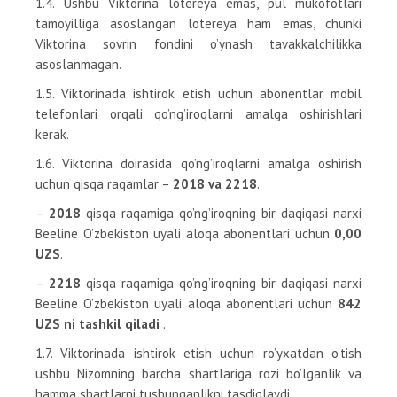
1.4. Ushbu Viktorina lotereya emas, pul mukofotlari
tamoyilliga asoslangan lotereya ham emas, chunki
Viktorina sovrin fondini o’ynash tavakkalchilikka
asoslanmagan.
1.5. Viktorinada ishtirok etish uchun abonentlar mobil
telefonlari orqali qo’ng’iroqlarni amalga oshirishlari
kerak.
1.6. Viktorina doirasida qo’ng’iroqlarni amalga oshirish
uchun qisqa raqamlar –
2018 va 2218
.
–
2018
qisqa raqamiga qo’ng’iroqning bir daqiqasi narxi
Beeline O’zbekiston uyali aloqa abonentlari uchun
0,00
UZS
.
–
2218
qisqa raqamiga qo’ng’iroqning bir daqiqasi narxi
Beeline O’zbekiston uyali aloqa abonentlari uchun
842
UZS ni tashkil qiladi
.
1.7. Viktorinada ishtirok etish uchun ro’yxatdan o’tish
ushbu Nizomning barcha shartlariga rozi bo’lganlik va
hamma shartlarni tushunganlikni tasdiqlaydi.