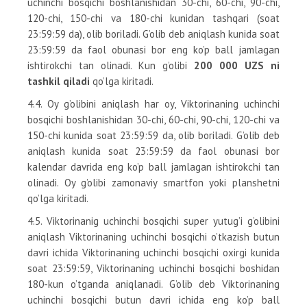
uchinchi bosqichi boshlanishidan 30-chi, 60-chi, 90-chi,
120-chi, 150-chi va 180-chi kunidan tashqari (soat
23:59:59 da), olib boriladi. G’olib deb aniqlash kunida soat
23:59:59 da faol obunasi bor eng ko’p ball jamlagan
ishtirokchi tan olinadi. Kun g’olibi
200 000 UZS ni
tashkil qiladi
qo’lga kiritadi.
4.4. Oy g’olibini aniqlash har oy, Viktorinaning uchinchi
bosqichi boshlanishidan 30-chi, 60-chi, 90-chi, 120-chi va
150-chi kunida soat 23:59:59 da, olib boriladi. G’olib deb
aniqlash kunida soat 23:59:59 da faol obunasi bor
kalendar davrida eng ko’p ball jamlagan ishtirokchi tan
olinadi. Oy g’olibi zamonaviy smartfon yoki planshetni
qo’lga kiritadi.
4.5. Viktorinanig uchinchi bosqichi super yutug’i g’olibini
aniqlash Viktorinaning uchinchi bosqichi o’tkazish butun
davri ichida Viktorinaning uchinchi bosqichi oxirgi kunida
soat 23:59:59, Viktorinaning uchinchi bosqichi boshidan
180-kun o’tganda aniqlanadi. G’olib deb Viktorinaning
uchinchi bosqichi butun davri ichida eng ko’p ball