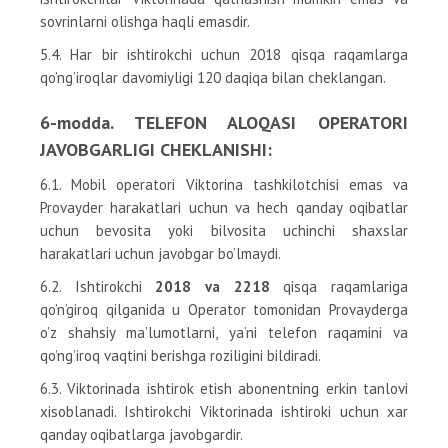
sovrinlarni olishga haqli emasdir.
5.4. Har bir ishtirokchi uchun 2018 qisqa raqamlarga
qo’ng’iroqlar davomiyligi 120 daqiqa bilan cheklangan.
6-modda. TELEFON ALOQASI OPERATORI
JAVOBGARLIGI CHEKLANISHI:
6.1. Mobil operatori Viktorina tashkilotchisi emas va
Provayder harakatlari uchun va hech qanday oqibatlar
uchun bevosita yoki bilvosita uchinchi shaxslar
harakatlari uchun javobgar bo’lmaydi.
6.2. Ishtirokchi
2018 va 2218
qisqa raqamlariga
qo’n’giroq qilganida u Operator tomonidan Provayderga
o’z shahsiy ma’lumotlarni, ya’ni telefon raqamini va
qo’ng’iroq vaqtini berishga roziligini bildiradi.
6.3. Viktorinada ishtirok etish abonentning erkin tanlovi
xisoblanadi. Ishtirokchi Viktorinada ishtiroki uchun xar
qanday oqibatlarga javobgardir.