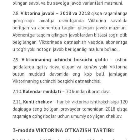
olingan savol va bu savolga javob variantlari mazmuni.
2.8.
Viktorina javobi
–
2018 va 2218
qisqa raqamlariga
qo’ng’iroqni amalga oshirilganda Viktorina savolida
berilgan va abonentga taqdim qilingan javob mazmuni.
Abonentga taqdim qilingan javoblardan bittasi to’g’ri etib
belgilangan. Viktorinada qatnashish vaqtida, abonentga
u to’g’ri yoki noto’g’ri javob berilganligi ma’lum bo’ladi.
2.9.
Viktorinaning uchinchi
bosqichi g’olibi
– ushbu
qoidalarga qat’iy rioya qilgan va kun/oy yoki Viktorina
butun muddati davomida eng ko’p ball jamlagan
Viktorinaning uchinchi bosqichi qatnashchisi.
2.10.
Kalendar muddati
– 30 kundan iborat davr.
2.11.
Kunli cheklov
– har bir viktorina ishtirokchisiga 120
daqiqaga teng bo’lgan, provayder tomonidan 2018 qisqa
raqamiga qo’ng’rioqlar uchun umumiy qo’yilgan cheklov.
3-modda VIKTORINA O’TKAZISH TARTIBI: