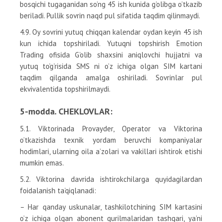
bosqichi tugaganidan so’ng 45 ish kunida g’olibga o’tkazib
beriladi. Pullik sovrin naqd pul sifatida taqdim qilinmaydi.
4.9. Oy sovrini yutuq chiqqan kalendar oydan keyin 45 ish
kun ichida topshiriladi. Yutuqni topshirish Emotion
Trading ofisida G’olib shaxsini aniqlovchi hujjatni va
yutuq to’g’risida SMS ni o’z ichiga olgan SIM kartani
taqdim qilganda amalga oshiriladi. Sovrinlar pul
ekvivalentida topshirilmaydi.
5-modda. CHEKLOVLAR:
5.1. Viktorinada Provayder, Operator va Viktorina
o’tkazishda texnik yordam beruvchi kompaniyalar
hodimlari, ularning oila a’zolari va vakillari ishtirok etishi
mumkin emas.
5.2. Viktorina davrida ishtirokchilarga quyidagilardan
foidalanish ta’qiqlanadi:
– Har qanday uskunalar, tashkilotchining SIM kartasini
o’z ichiga olgan abonent qurilmalaridan tashqari, ya’ni