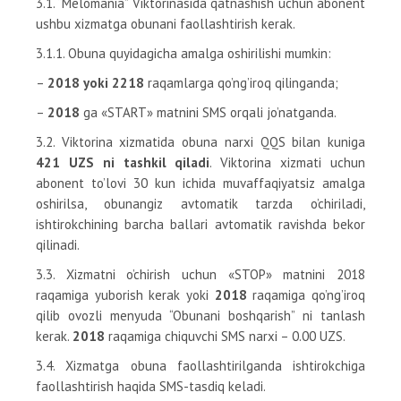
3.1. “Melomania” Viktorinasida qatnashish uchun abonent
ushbu xizmatga obunani faollashtirish kerak.
3.1.1. Obuna quyidagicha amalga oshirilishi mumkin:
–
2018 yoki 2218
raqamlarga qo’ng’iroq qilinganda;
–
2018
ga «START» matnini SMS orqali jo’natganda.
3.2. Viktorina xizmatida obuna narxi QQS bilan kuniga
421 UZS ni tashkil qiladi
. Viktorina xizmati uchun
abonent to’lovi 30 kun ichida muvaffaqiyatsiz amalga
oshirilsa, obunangiz avtomatik tarzda o’chiriladi,
ishtirokchining barcha ballari avtomatik ravishda bekor
qilinadi.
3.3. Xizmatni o’chirish uchun «STOP» matnini 2018
raqamiga yuborish kerak yoki
2018
raqamiga qo’ng’iroq
qilib ovozli menyuda “Obunani boshqarish” ni tanlash
kerak.
2018
raqamiga chiquvchi SMS narxi – 0.00 UZS.
3.4. Xizmatga obuna faollashtirilganda ishtirokchiga
faollashtirish haqida SMS-tasdiq keladi.