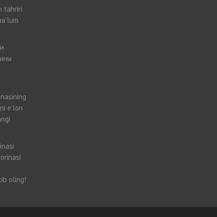
 tahriri
ma’lum
 и
рины
inasining
ni e’lon
angi
inasi
orinasi
ib oling!