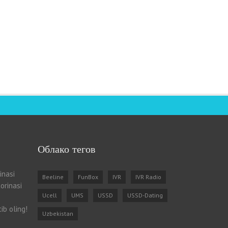
Облако тегов
inasi
Beeline
FunBox
IVR
IVR Radio
orinasi
Ucell
UMS
USSD
USSD-Dating
ib oling!
Uzbekistan