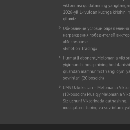
viktorinasi qoidalarining yangilangan
2026-yil 1-iyuldan kuchga kirishini 
qilamiz.
Обновление условий определения
награждения победителей викто
«Меломания»
«Emotion Trading»
Hurmatli abonent, Melomania viktor
yigirmanchi bosqichining boshlanishi
qilishdan mamnunmiz! Yangi o’yin, y
sovrinlar! (20 bosqich)
UMS Uzbekistan – Melomania Viktor
(18-bosqich) Musiqiy Melomania Vikt
Siz uchun! Viktorinada qatnashing,
musiqalarni toping va sovrinlarni yut