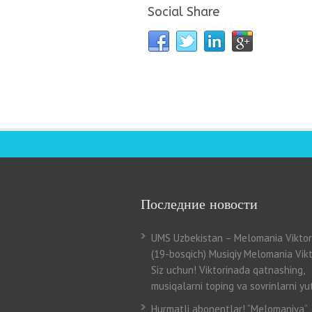
Social Share
Последние новости
UMS Uzbekistan – Melomania Viktor
(19-bosqich) Musiqiy Melomania Vikt
Siz uchun! Viktorinada qatnashing,
musiqalarni toping va sovrinlarni yut
Hurmatli abonentlar! “Melomaniya”