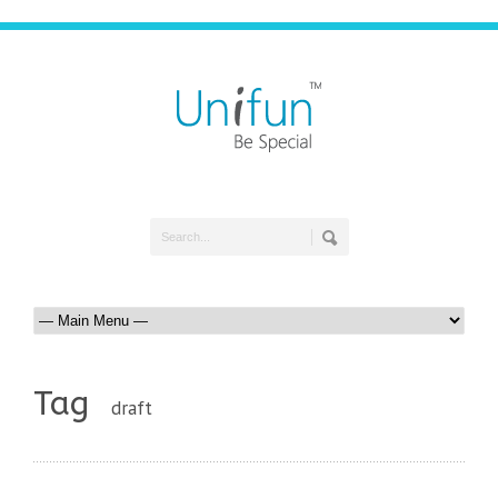
Tag
draft