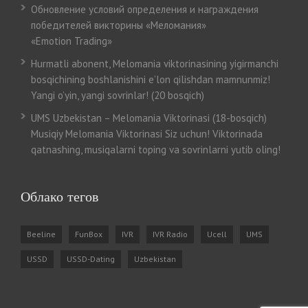
Обновление условий определения и награждения
победителей викторины «Меломания»
«Emotion Trading»
Hurmatli abonent, Melomania viktorinasining yigirmanchi
bosqichining boshlanishini e’lon qilishdan mamnunmiz!
Yangi o’yin, yangi sovrinlar! (20 bosqich)
UMS Uzbekistan – Melomania Viktorinasi (18-bosqich)
Musiqiy Melomania Viktorinasi Siz uchun! Viktorinada
qatnashing, musiqalarni toping va sovrinlarni yutib oling!
Облако тегов
Beeline
FunBox
IVR
IVR Radio
Ucell
UMS
USSD
USSD-Dating
Uzbekistan