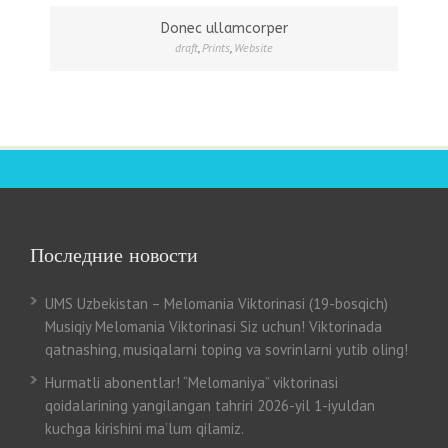
Donec ullamcorper
draft
,
Prints
,
Website
Последние новости
UMS Uzbekistan – Melomania Viktorinasi (19-bosqich)
Musiqiy Melomania Viktorinasi Siz uchun! Viktorinada
qatnashing, musiqalarni toping va sovrinlarni yutib oling!
Hurmatli abonentlar! “Melomaniya” viktorinasi
qoidalarining yangilangan tahriri 2026-yil 1-iyuldan
kuchga kirishini ma’lum qilamiz.